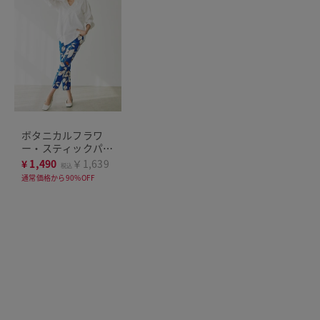
ボタニカルフラワ
ー・スティックパン
ツ
¥
1,490
￥1,639
税込
通常価格から90%OFF