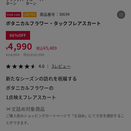
ターン
ターン
商品番号：30694
time sale
LIMITED
この商品をシェアする
ボタニカルフラワー・タックフレアスカート
66
ボタニカルフラワー・タックフレアスカート
4,990
¥4,990
税込¥5,489
¥
5,489
¥
税込
4.6
3レビュー
¥
14,900
税込
¥16,390
4.6
3レビュー
新たなシーズンの訪れを祝福する
LINE
X
メール
ボタニカルフラワーの
1点映えフレアスカート
丈詰め対象商品
ご購入前のショッピングカートページで「丈詰め」にて寸法を選択するこ
とができます。