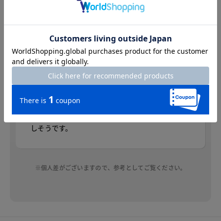
身長：156cm
普段のサイズ：7号または9号 着用サイズ：9号
タックが入っているフレアですが、広がりすぎず
きれいなシルエットです。左右にポケットがつい
ているのもポイントが高いです。後ろにシャーリ
ングがあることでウエストのしめつけ感もなくと
ても楽な着心地です。裏地はついていませんがボ
タニカル柄と程良い厚さの布地で春から夏に重宝
しそうです。
※個人差がございますので、参考としてご覧ください。