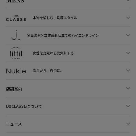
本物を愉しむ、洗練スタイル
名品素材×立体裁断仕立ての
ハイエンドライン
女性を足元から
元気にする
冷えから、
自由に。
店舗案内
DoCLASSEについて
ニュース