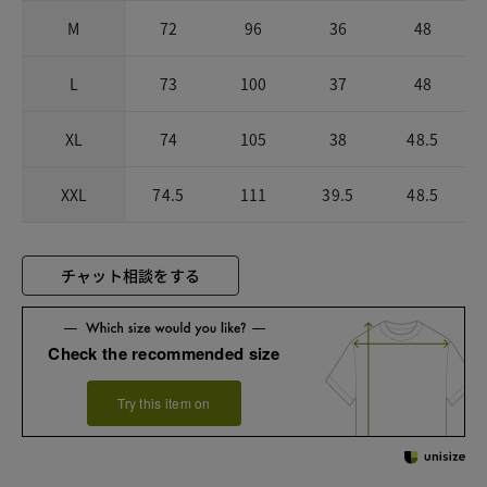
M
72
96
36
48
L
73
100
37
48
XL
74
105
38
48.5
XXL
74.5
111
39.5
48.5
チャット相談をする
Check the recommended size
Try this item on