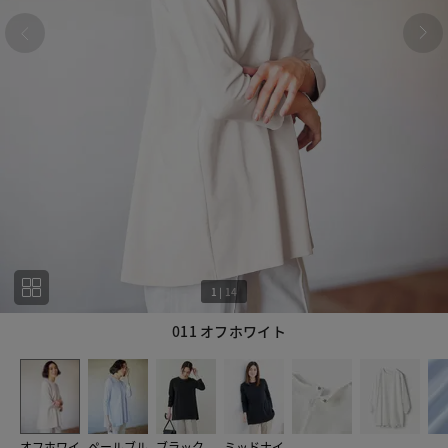
1
|
14
011 オフホワイト
1
14
オフホワイ
ペールブル
ブラック
ミッドナイ