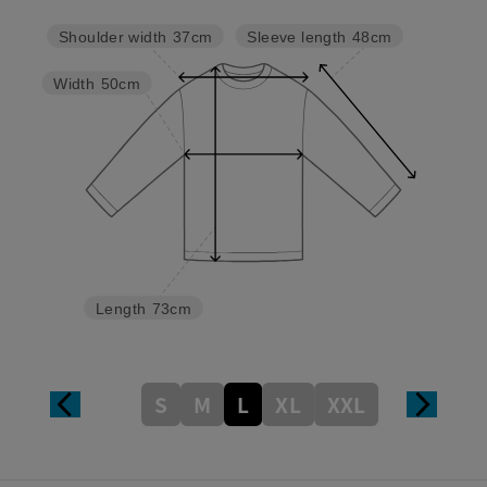
Sleeve length
48cm
Shoulder width
37cm
Width
50cm
Length
73cm
S
M
L
XL
XXL