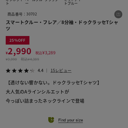
ト
ー
トブルー
商品番号：30702
この商品をシェアする
スマートクルー・フレア／8分袖・ドゥクラッセTシャ
ツ
スマートクルー・フレア／8分袖・ドゥクラッセTシ
ャツ
25
2,990
¥2,990
税込¥3,289
¥
3,289
¥
税込
4.4
15レビュー
¥
3,990
税込
¥4,389
4.4
15レビュー
【透けない響かない。ドゥクラッセTシャツ】
LINE
X
メール
大人気のAラインシルエットが
今っぽい詰まったネックラインで登場 
Find your size