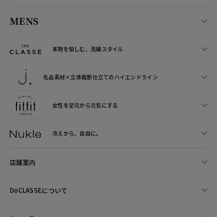
MENS
本物を愉しむ、洗練スタイル
名品素材×立体裁断仕立ての
ハイエンドライン
女性を足元から
元気にする
冷えから、
自由に。
店舗案内
DoCLASSEについて