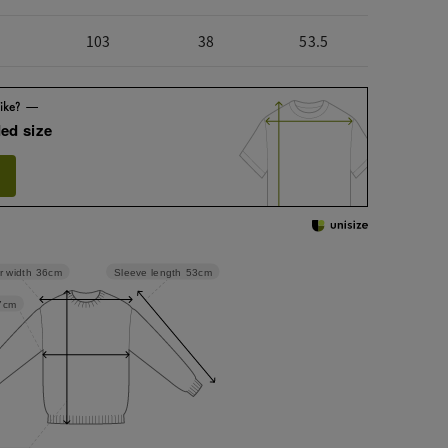
103
38
53.5
ed size
Sleeve length
53cm
r width
36cm
7cm