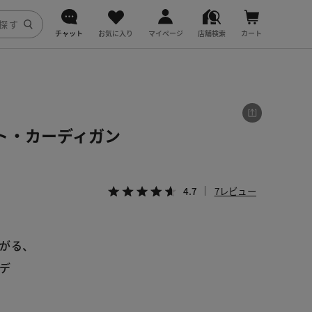
チャット
お気に入り
マイページ
店舗検索
カート
DoCLASSE
j.
ト・カーディガン
fitfit
4.7
7レビュー
がる、
デ