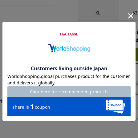
XL
52
Check the recommend
Try this item on
Shoulde
Width
4
けど、実際は小ぶりでし