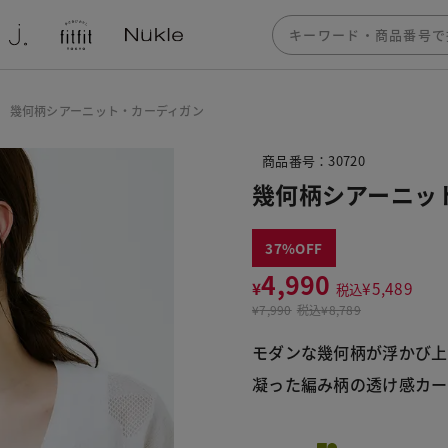
幾何柄シアーニット・カーディガン
商品番号：30720
幾何柄シアーニッ
37
4,990
¥
¥
5,489
税込
¥
7,990
税込
¥8,789
モダンな幾何柄が浮かび上
凝った編み柄の透け感カー