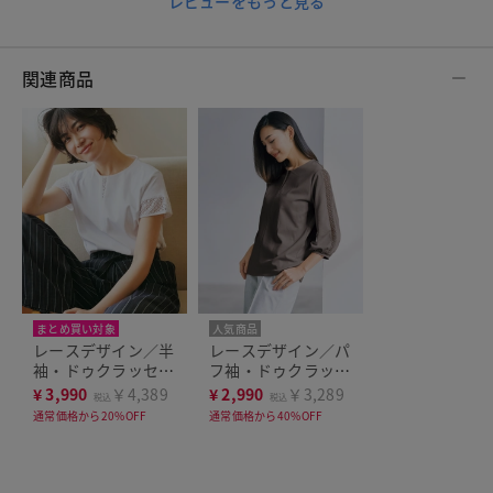
レビューをもっと見る
関連商品
まとめ買い対象
人気商品
レースデザイン／半
レースデザイン／パ
袖・ドゥクラッセT
フ袖・ドゥクラッセ
シャツ
Tシャツ
¥
3,990
￥4,389
¥
2,990
￥3,289
税込
税込
通常価格から20%OFF
通常価格から40%OFF