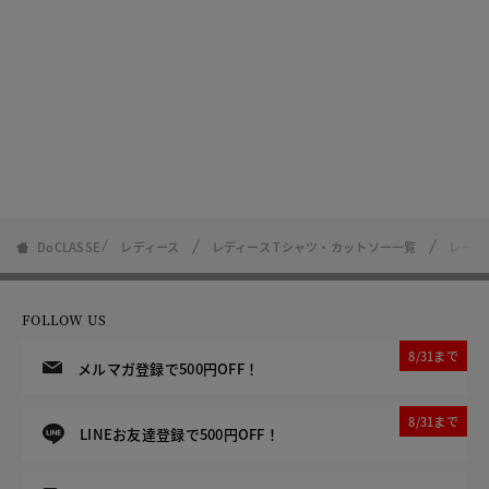
DoCLASSE
レディース
レディース Tシャツ・カットソー一覧
レース
FOLLOW US
8/31まで
メルマガ登録で500円OFF！
8/31まで
LINEお友達登録で500円OFF！