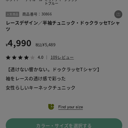
トブルー
商品番号：30866
人気商品
この商品をシェアする
レースデザイン／半袖チュニック・ドゥクラッセTシャ
ツ
レースデザイン／半袖チュニック・ドゥクラッセTシ
4,990
ャツ
¥
5,489
¥
税込
¥4,990
税込¥5,489
4.0
109レビュー
4.0
109レビュー
【透けない響かない。ドゥクラッセTシャツ】
袖をレースの透け感で彩った
LINE
X
メール
女性らしいキーネックチュニック
Find your size
カラー・サイズを選択する