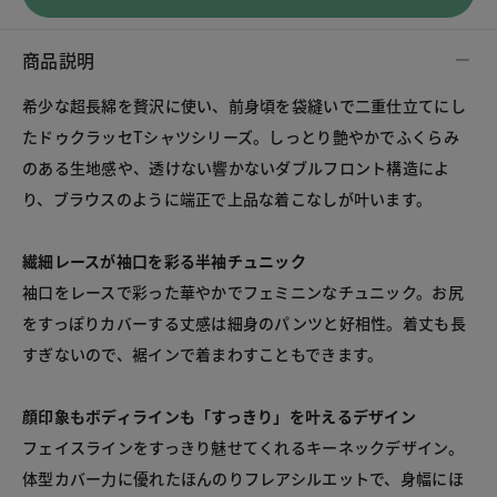
商品説明
希少な超長綿を贅沢に使い、前身頃を袋縫いで二重仕立てにし
たドゥクラッセTシャツシリーズ。しっとり艶やかでふくらみ
のある生地感や、透けない響かないダブルフロント構造によ
り、ブラウスのように端正で上品な着こなしが叶います。
繊細レースが袖口を彩る半袖チュニック
袖口をレースで彩った華やかでフェミニンなチュニック。お尻
をすっぽりカバーする丈感は細身のパンツと好相性。着丈も長
すぎないので、裾インで着まわすこともできます。
顔印象もボディラインも「すっきり」を叶えるデザイン
フェイスラインをすっきり魅せてくれるキーネックデザイン。
体型カバー力に優れたほんのりフレアシルエットで、身幅にほ