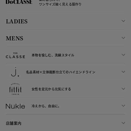
ワンサイズ細く見える服作り
LADIES
MENS
本物を愉しむ、洗練スタイル
名品素材×立体裁断仕立ての
ハイエンドライン
女性を足元から
元気にする
冷えから、
自由に。
店舗案内