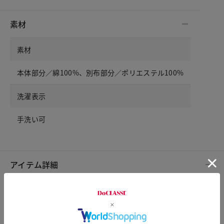
素材
素材
本体部分／綿100%、別布部分／ポリエステル100%
洗濯表示
手洗い可
アイテム詳細
裏地
なし。前身頃バスト部分のみ2重。カップ部分は袋状。