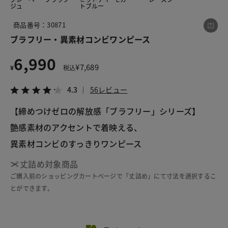
ジュ
トブルー
商品番号：30871
この商品をシェアする
ブラフリー・異素材コンビワンピース
6,990
ブラフリー・異素材コンビワンピース
¥
7,689
¥
税込
¥6,990
税込¥7,689
4.3
56レビュー
4.3
56レビュー
【締めつけゼロの解放感「ブラフリー」シリーズ】
艶感素材のアクセントで着映える、
異素材コンビのすっきりワンピース
LINE
X
メール
丈詰め対象商品
ご購入前のショッピングカートページで「丈詰め」にて寸法を選択するこ
とができます。