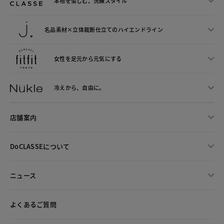
本物を愉しむ、洗練スタイル
名品素材×立体裁断仕立ての
ハイエンドライン
女性を足元から
元気にする
冷えから、
自由に。
店舗案内
DoCLASSEについて
ニュース
よくあるご質問