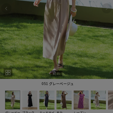
1
|
21
051 グレーベージュ
1
21
グレーベー
ブラック
ミッドナイ
モカ
レーズン