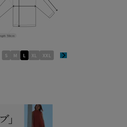
ngth
59cm
S
M
L
XL
XXL