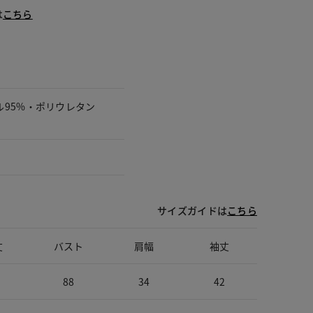
は
こちら
ル95%・ポリウレタン
サイズガイドは
こちら
丈
バスト
肩幅
袖丈
88
34
42