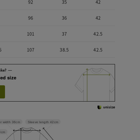
92
35
42
96
36
42
101
37
42.5
5
107
38.5
42.5
ed size
Sleeve length
42cm
r width
36cm
8cm