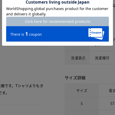
商品についてのお問い合わせ
素材
ポリエステ
素材
5%
洗濯表示
洗濯機可
サイズ詳細
素敵です。Tシャツよりもき
サイズ
着
です。
S
57