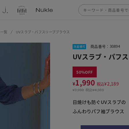
ー一覧
UVスラブ・パフスリーブブラウス
商品番号：30894
洗濯機可
UVスラブ・パフ
50
1,990
¥
¥
2,189
税込
¥
3,990
税込
¥4,389
日焼けも防ぐUVスラブの
ふんわりパフ袖ブラウス