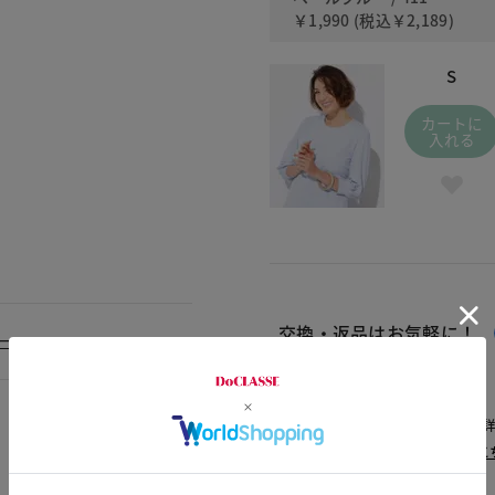
￥1,990
(税込
￥2,189
)
S
カートに
入れる
交換・返品はお気軽に！
ュー
△：残りわずか
～頃お届け：入荷次第、お届け。
再入荷予約：メールでお知らせ。
1週間前後でお届け： 詳しくは
こ