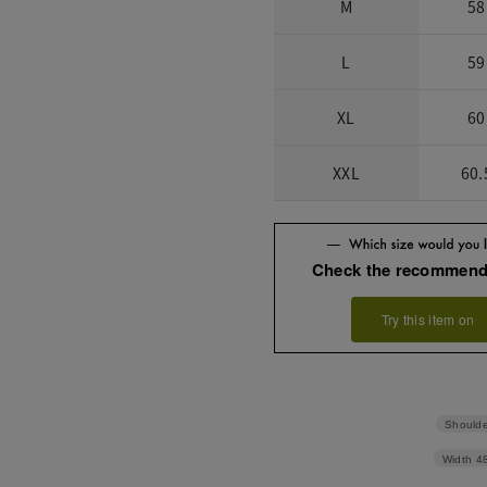
M
58
L
59
XL
60
XXL
60.
Check the recommend
Try this item on
Shoulde
Width
4