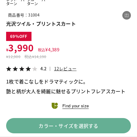
ターン
ターン
商品番号：31004
この商品をシェアする
光沢ツイル・プリントスカート
69
光沢ツイル・プリントスカート
3,990
¥3,990
税込¥4,389
¥
4,389
¥
税込
4.2
12レビュー
¥
12,900
税込
¥14,190
4.2
12レビュー
1枚で着こなしをドラマティックに。
艶と柄が大人を綺麗に魅せるプリントフレアスカート
LINE
X
メール
Find your size
カラー・サイズを選択する