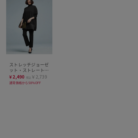
ストレッチジョーゼ
ット・ストレートパ
ンツ
¥
2,490
￥2,739
税込
通常価格から58%OFF