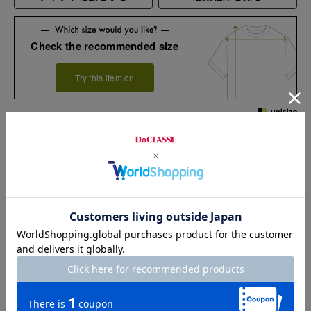
Check the recommended size
Try this item on
Sleeve length
73.5cm
Width
55cm
Length
68cm