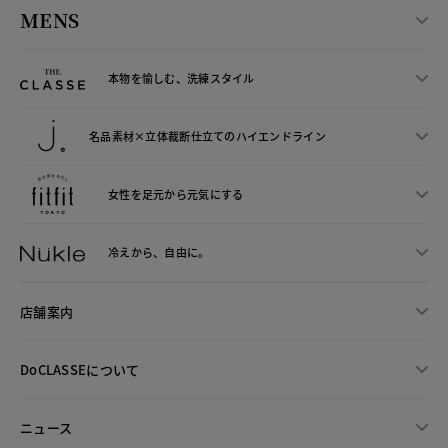
MENS
本物を愉しむ、洗練スタイル
名品素材×立体裁断仕立ての
ハイエンドライン
女性を足元から
元気にする
冷えから、
自由に。
店舗案内
DoCLASSEについて
ニュース