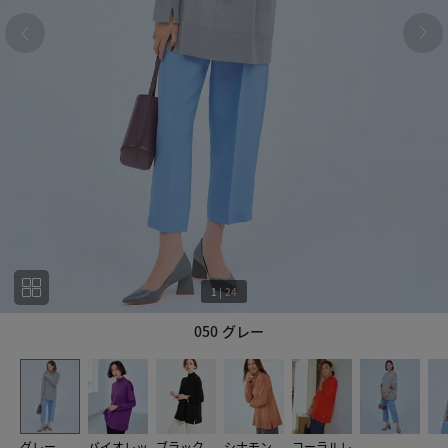
1
|
24
050 グレー
1
24
グレー
バイオレッ
ブラック
シナモン
コーラルレ