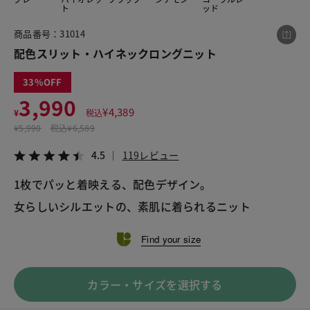
ト
ッド
商品番号：31014
この商品をシェアする
配色スリット・ハイネックロングニット
33
配色スリット・ハイネックロングニット
3,990
¥3,990
税込¥4,389
¥
4,389
¥
税込
4.5
119レビュー
¥
5,990
税込
¥6,589
4.5
119レビュー
1枚でパッと着映える、配色デザイン。
女らしいシルエットの、素肌に着られるニット
LINE
X
メール
Find your size
カラー・サイズを選択する