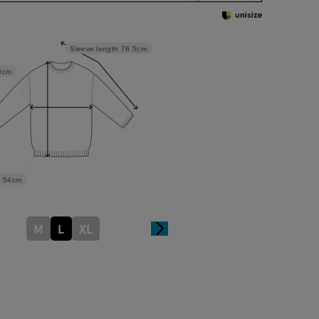
Sleeve length
76.5cm
0cm
54cm
M
L
XL