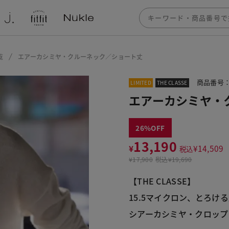
覧
エアーカシミヤ・クルーネック／ショート丈
商品番号：3
LIMITED
THE CLASSE
エアーカシミヤ・
26
13,190
¥
¥
14,509
税込
¥
17,900
税込
¥19,690
【THE CLASSE】
15.5マイクロン、とろけ
シアーカシミヤ・クロップ