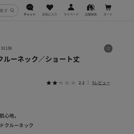
チャット
お気に入り
マイページ
店舗検索
カート
DoCLASSE
j.
1138
クルーネック／ショート丈
fitfit
2.2
5レビュー
る肌心地。
ドクルーネック