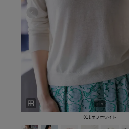
1
|
9
011 オフホワイト