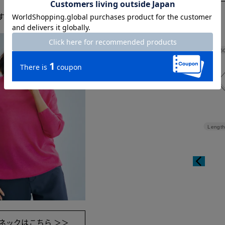
す。
Width
6
Length
ネックはこちら ＞＞