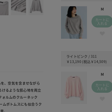
M
カートに
入れる
ライトピンク / 311
￥13,190
(税込
￥14,509
)
M
糸を、空気を含ませながら
カートに
入れる
ろけるような肌心地を両立
フォルムのクルーネック
ームボトムスにも似合うク
用意。