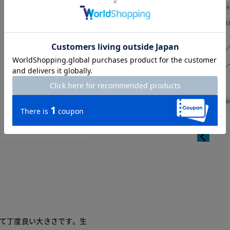
Shoulde
Width
4
Length
着て丁度良い大きさです。生