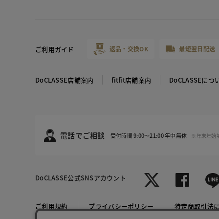
ご利用ガイド
返品・交換OK
最短翌日配送
DoCLASSE店舗案内
fitfit店舗案内
DoCLASSEにつ
電話でご相談
受付時間 9:00～21:00 年中無休
※年末年始
DoCLASSE
公式SNSアカウント
ブラック×
ホワイト
ご利用規約
プライバシーポリシー
特定商取引法