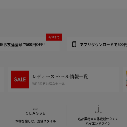
8/31まで
INEお友達登録で500円OFF！
アプリダウンロードで500円
レディース セール情報一覧
WEB限定お得なセール
名品素材×立体裁断仕立ての
本物を愉しむ、洗練スタイル
ハイエンドライン