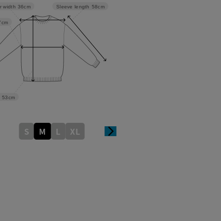
Sleeve length
58cm
r width
36cm
7cm
53cm
S
M
L
XL