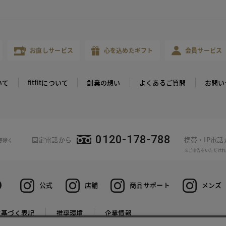
お直しサービス
心を込めたギフト
会員サービス
いて
fitfitについて
創業の想い
よくあるご質問
お問い
0120-178-788
固定電話から
携帯・IP電
等除く
※ご申告をいただけれ
公式
店舗
商品サポート
メンズ
に基づく表記
推奨環境
企業情報