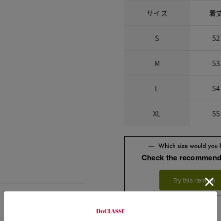
サイズ
着
S
52
M
53
L
54
XL
55
Check the recommend
Try this item on