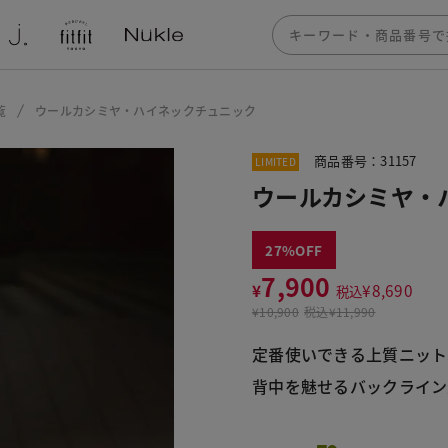
覧
ウールカシミヤ・ハイネックチュニック
商品番号：31157
LIMITED
ウールカシミヤ・
27
7,900
¥
¥
8,690
税込
¥
10,900
税込
¥11,990
定番使いできる上質ニット
背中を魅せるバックライン