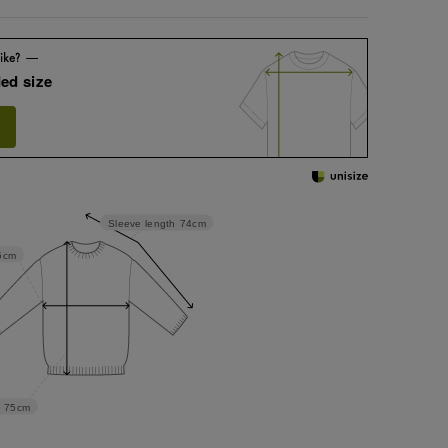
ed size
Sleeve length
74cm
5cm
75cm