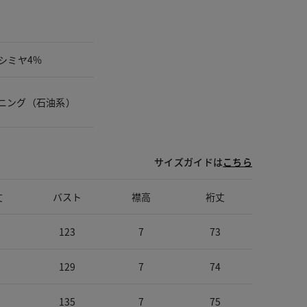
シミヤ4%
ニング（石油系）
サイズガイドは
こちら
丈
バスト
襟高
裄丈
123
7
73
129
7
74
135
7
75