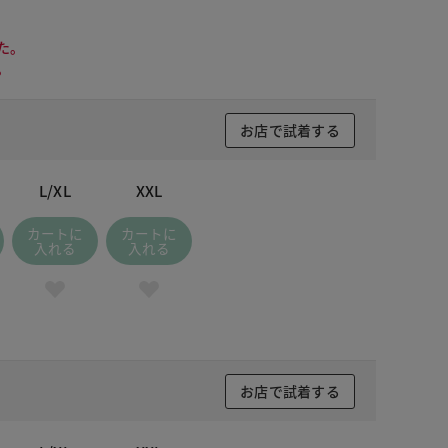
た。
。
お店で試着する
L/XL
XXL
カートに
カートに
入れる
入れる
お店で試着する
ライラック