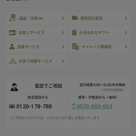
返品・交換OK
最短翌日配送
お直しサービス
心を込めたギフト
会員サービス
マイレージ倶楽部
お店で試着サービス
電話でご相談
受付時間 9:00～21:00 年中無休
※年末年始等除く
固定電話から
携帯・IP電話から（有料）
0120-178-788
0570-003-003
※ご申告をいただければ、こちらから折り返しお電話いたします