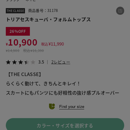
商品番号：31178
THE CLASSE
トリアセスキューバ・フォルムトップス
この商品をシェアする
26
トリアセスキューバ・フォルムトップス
10,900
¥
11,990
¥
税込
¥10,900
税込¥11,990
¥
14,900
税込
¥16,390
3.5
2レビュー
3.5
2レビュー
【THE CLASSE】
らくらく動けて、きちんとキレイ！
LINE
X
メール
スカートにもパンツにも好相性の抜け感プルオーバー
Find your size
カラー・サイズを選択する