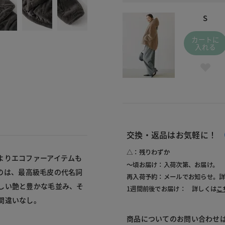
S
カートに
入れる
交換・返品はお気軽に！
△：残りわずか
よりエコファーアイテムも
～頃お届け：入荷次第、お届け。
だのは、最高級毛皮の代名詞
再入荷予約：メールでお知らせ。
しい艶と豊かな毛並み、そ
1週間前後でお届け： 詳しくは
こ
間違いなし。
商品についてのお問い合わせ