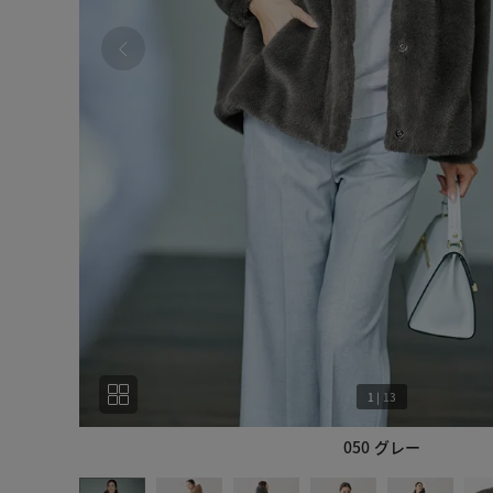
1
|
13
050 グレー