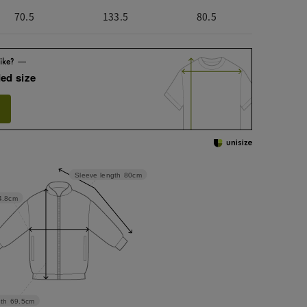
70.5
133.5
80.5
ed size
Sleeve length
80cm
4.8cm
th
69.5cm