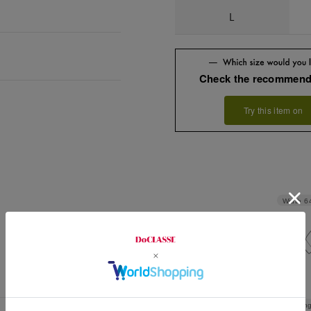
L
Check the recommend
Try this item on
Width
6
Leng