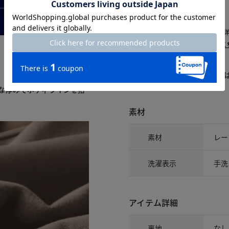
△：残りわずか
～頃お届け：入荷次第、お届け。
再入荷予約：メールでお知らせ。
1週間前後でお届け： 詳しくは
こ
商品についてのお問い合わせ
な厚みでボディラインを拾
素材
素材
レー
洗濯表示
手洗
アイテム詳細
裏地
なし