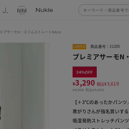
ミアサーモN・スリムストレート64cm
商品番号：31205
LIMITED
プレミアサーモN・
34
3,290
¥
¥
3,619
税込
¥
4,990
税込
¥5,489
【＋3℃のあったかパンツ
寒がりさんが指名買いする
吸湿発熱ストレッチパン