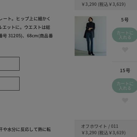
￥3,290
(税込
￥3,619
)
レート。ヒップ上に細かく
5号
ルエットに。ウエストは総
カートに
31205)、68cm(商品番
入れる
15号
カートに
入れる
オフホワイト / 011
汗や水分に反応して熱に転
￥3,290
(税込
￥3,619
)