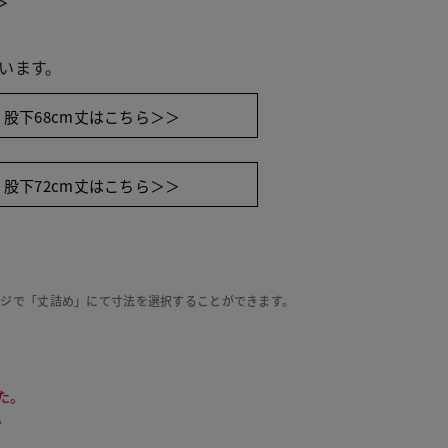
＞
います。
股下68cm丈はこちら＞＞
股下72cm丈はこちら＞＞
ージで「丈詰め」にて寸法を選択することができます。
た。
イビーパターン
。