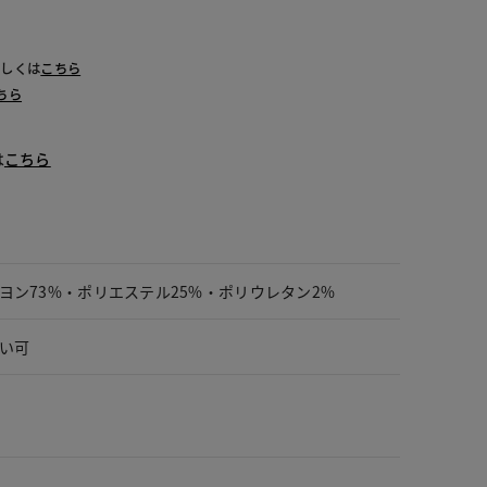
詳しくは
こちら
ちら
は
こちら
ヨン73%・ポリエステル25%・ポリウレタン2%
い可
。