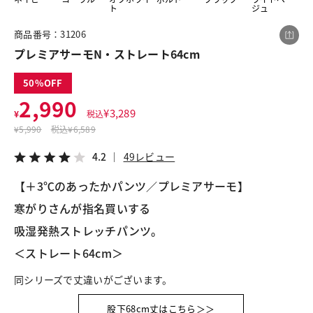
ト
ジュ
商品番号：31206
この商品をシェアする
プレミアサーモN・ストレート64cm
50
プレミアサーモN・ストレート64cm
2,990
¥2,990
税込¥3,289
¥
3,289
¥
税込
4.2
49レビュー
¥
5,990
税込
¥6,589
4.2
49レビュー
【＋3℃のあったかパンツ／プレミアサーモ】
寒がりさんが指名買いする
LINE
X
メール
吸湿発熱ストレッチパンツ。
＜ストレート64cm＞
同シリーズで丈違いがございます。
股下68cm丈はこちら＞＞