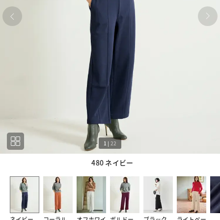
1
|
22
480 ネイビー
1
22
ネイビー
コーラル
オフホワイ
ボルドー
ブラック
ライトベー