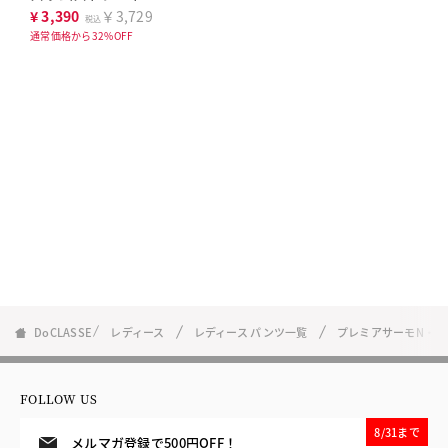
72cm
¥
3,390
￥3,729
税込
通常価格から32%OFF
DoCLASSE
レディース
レディース パンツ一覧
プレミアサーモN・ス
FOLLOW US
8/31まで
メルマガ登録で500円OFF！