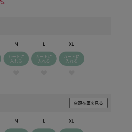
た。
。
M
L
XL
カートに
カートに
カートに
入れる
入れる
入れる
店頭在庫を見る
 ブラック
M
L
XL