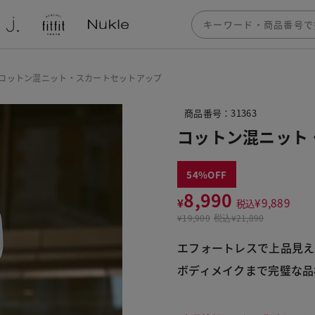
コットン混ニット・スカートセットアップ
商品番号：31363
コットン混ニット
54
8,990
¥
¥
9,889
税込
¥
19,900
税込
¥21,890
エフォートレスで上品見え
ボディメイクまで完璧な品