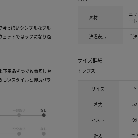
ニッ
素材
ート
で今っぽいシンプルなプル
ウェットではラフになり過
洗濯表示
手洗
サイズ詳細
トップス
上下単品ずつでも着回しや
らしいスタイルと脚長バラ
サイズ
S
着丈
52
バスト
99
裄丈
72.