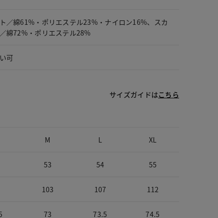
ト／綿61%・ポリエステル23%・ナイロン16%、スカ
／綿72%・ポリエステル28%
い可
サイズガイドは
こちら
M
L
XL
53
54
55
103
107
112
5
73
73.5
74.5