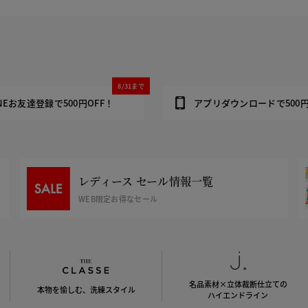
8/31まで
INEお友達登録で500円OFF！
アプリダウンロードで500円
レディース セール情報一覧
WEB限定お得なセール
名品素材×立体裁断仕立ての
本物を愉しむ、洗練スタイル
ハイエンドライン