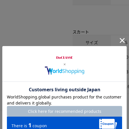
スカート
サイズ
S
着丈
80
ウエスト
63
ヒップ
11