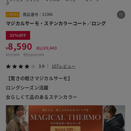
ク
商品番号：31366
LIMITED
この商品をシェアする
マジカルサーモ・ステンカラーコート／ロング
33
マジカルサーモ・ステンカラーコート／ロング
8,590
¥8,590
税込¥9,449
¥
9,449
¥
税込
3.9
107レビュー
¥
12,900
税込
¥14,190
3.9
107レビュー
【驚きの軽さマジカルサーモ】
LINE
X
メール
ロングシーズン活躍
女らしくて品のあるステンカラー