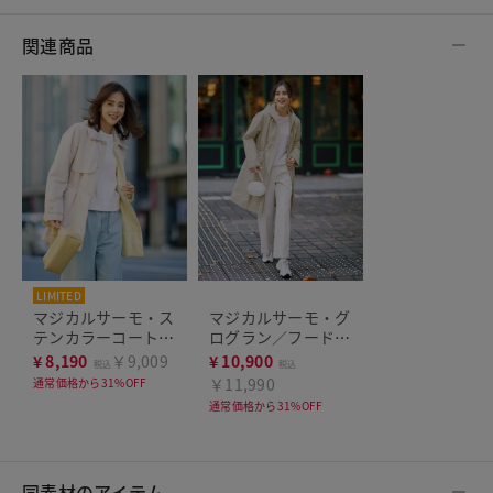
関連商品
LIMITED
マジカルサーモ・ス
マジカルサーモ・グ
テンカラーコート／
ログラン／フードコ
ミドル
ート
¥
8,190
￥9,009
¥
10,900
税込
税込
￥11,990
通常価格から31%OFF
通常価格から31%OFF
同素材のアイテム