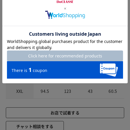
サイズ詳細
サイズガイドは
こちら
サイズ
着丈
バスト
肩幅
袖丈
S
91
104
38.5
60
M
92
108
39.5
60
L
93
112
40.5
60
XL
94
117
41.5
60.5
XXL
94.5
123
43
60.5
お店で試着する
チャット相談をする