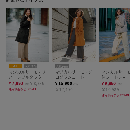
LIMITED
人気商品
人気商品
マジカルサーモ・リ
マジカルサーモ・グ
マジカルサー
バーシブルタフタコ
ログランコート／立
体フードショ
ート
体フード
ート
¥
7,990
￥8,789
¥
15,900
¥
9,990
税込
税込
税込
￥17,490
￥10,989
通常価格から38%OFF
通常価格から22%OF