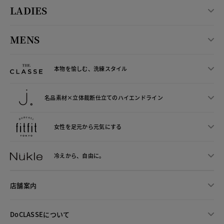
LADIES
MENS
本物を愉しむ、洗練スタイル
名品素材×立体裁断仕立ての
ハイエンドライン
女性を足元から
元気にする
冷えから、
自由に。
店舗案内
DoCLASSEについて