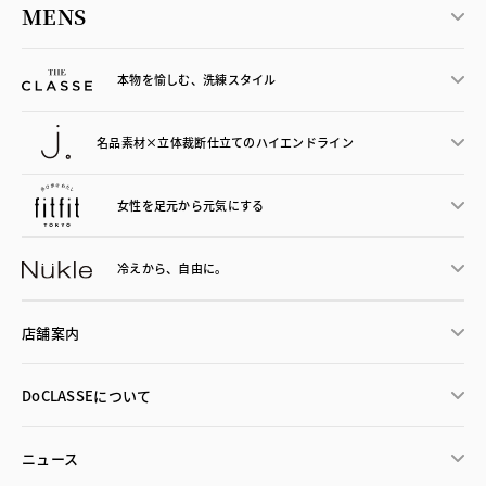
MENS
本物を愉しむ、洗練スタイル
名品素材×立体裁断仕立ての
ハイエンドライン
女性を足元から
元気にする
冷えから、
自由に。
店舗案内
DoCLASSEについて
ニュース