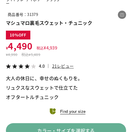
ー
商品番号：31379
この商品をシェアする
マシュマロ裏毛スウェット・チュニック
10
マシュマロ裏毛スウェット・チュニック
4,490
¥4,490
税込¥4,939
¥
4,939
¥
税込
4.0
21レビュー
¥
4,990
税込
¥5,489
4.0
21レビュー
大人の休日に、幸せのぬくもりを。
リュクスなスウェットで仕立てた
LINE
X
メール
オフタートルチュニック
Find your size
カラー・サイズを選択する