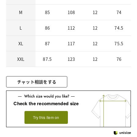
M
85
108
12
74
L
86
112
12
74.5
XL
87
117
12
75.5
XXL
87.5
123
12
76
チャット相談をする
Check the recommended size
Try this item on