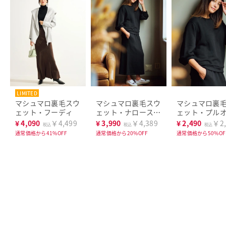
LIMITED
マシュマロ裏毛スウ
マシュマロ裏毛スウ
マシュマロ裏
ェット・フーディ
ェット・ナロースカ
ェット・プル
ート
ー
¥
4,090
￥4,499
¥
3,990
￥4,389
¥
2,490
￥2,
税込
税込
税込
通常価格から41%OFF
通常価格から20%OFF
通常価格から50%OF