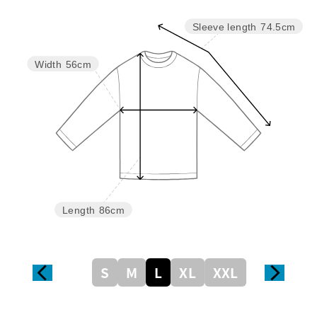
Sleeve length
74.5cm
Width
56cm
Length
86cm
S
M
L
XL
XXL