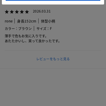
2026.03.31
rone
身長152cm
体型小柄
カラー：ブラウン
サイズ：F
薄手で色もお気に入りです。
あたたかいし、買って良かったです。
レビューをもっと見る