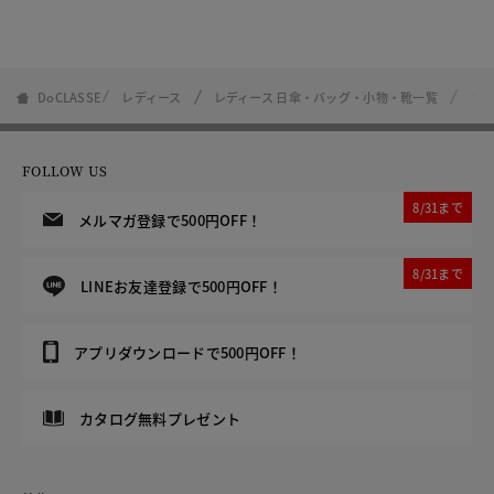
DoCLASSE
レディース
レディース 日傘・バッグ・小物・靴一覧
ウ
FOLLOW US
8/31まで
メルマガ登録で500円OFF！
8/31まで
LINEお友達登録で500円OFF！
アプリダウンロードで500円OFF！
カタログ無料プレゼント