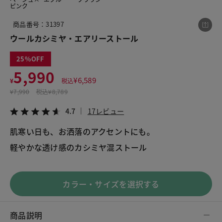
ピンク
商品番号：31397
この商品をシェアする
ウールカシミヤ・エアリーストール
25
ウールカシミヤ・エアリーストール
5,990
¥5,990
税込¥6,589
¥
6,589
¥
税込
4.7
17レビュー
¥
7,990
税込
¥8,789
4.7
17レビュー
肌寒い日も、お洒落のアクセントにも。
軽やかな透け感のカシミヤ混ストール
LINE
X
メール
カラー・サイズを選択する
商品説明