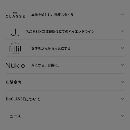
本物を愉しむ、洗練スタイル
名品素材×立体裁断仕立ての
ハイエンドライン
女性を足元から
元気にする
冷えから、
自由に。
店舗案内
DoCLASSEについて
ニュース