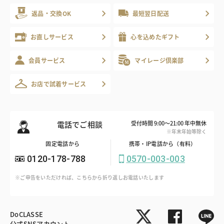
返品・交換OK
最短翌日配送
お直しサービス
心を込めたギフト
会員サービス
マイレージ倶楽部
お店で試着サービス
電話でご相談
受付時間 9:00～21:00 年中無休
※年末年始等除く
固定電話から
携帯・IP電話から（有料）
0120-178-788
0570-003-003
※ご申告をいただければ、こちらから折り返しお電話いたします
DoCLASSE
公式SNSアカウント