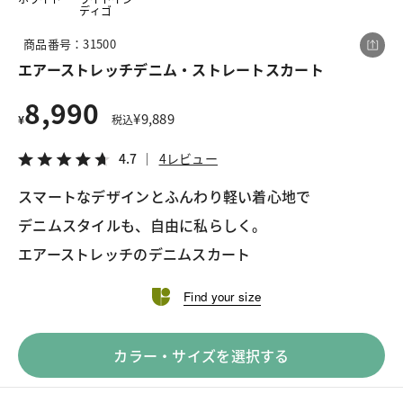
ディゴ
商品番号：31500
この商品をシェアする
エアーストレッチデニム・ストレートスカート
8,990
エアーストレッチデニム・ストレートスカート
¥
9,889
¥
税込
¥8,990
税込¥9,889
4.7
4レビュー
4.7
4レビュー
スマートなデザインとふんわり軽い着心地で
デニムスタイルも、自由に私らしく。
エアーストレッチのデニムスカート
LINE
X
メール
Find your size
カラー・サイズを選択する