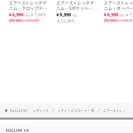
エアーストレッチデ
エアーストレッチデ
エアーストレ
ニム・クロップドス
ニム・5ポケットワ
ニム・オーバ
トレート
イド
ケット
¥
6,990
￥7,689
¥
9,990
¥
6,990
￥7,
税込
税込
税込
￥10,989
通常価格から30%OFF
通常価格から58%OF
DoCLASSE
レディース
レディース スカート一覧
エアーストレッチデ
FOLLOW US