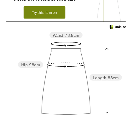
Try this item on
Waist
73.5cm
Hip
98cm
Length
83cm