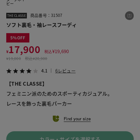
ビー
商品番号：31507
THE CLASSE
この商品をシェアする
ソフト裏毛・袖レースフーディ
5
ソフト裏毛・袖レースフーディ
17,900
¥17,900
税込¥19,690
¥
19,690
¥
税込
4.1
6レビュー
¥
19,000
税込
¥20,900
4.1
6レビュー
【THE CLASSE】
LINE
X
メール
フェミニン派のためのスポーティカジュアル。
レースを飾った裏毛パーカー
Find your size
カラー・サイズを選択する