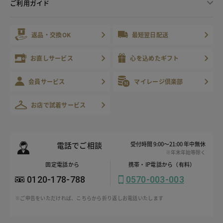
ご利用ガイド
返品・交換OK
最短翌日配送
お直しサービス
心を込めたギフト
会員サービス
マイレージ倶楽部
お店で試着サービス
電話でご相談
受付時間 9:00～21:00 年中無休
※年末年始等除く
固定電話から
携帯・IP電話から（有料）
0120-178-788
0570-003-003
※ご申告をいただければ、こちらから折り返しお電話いたします