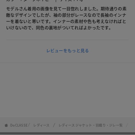
モデルさん着用の画像を見て一目惚れしました。期待通りの素
敵なデザインでしたが、袖の部分がレースなので長袖のインナ
ーを着ないと寒いです。インナーの素材や色も考えなければと
いけないので、同色の裏地がついてればよかったです。
レビューをもっと見る
DoCLASSE
レディース
レディース ジャケット・羽織り・ジレ一覧
ソ