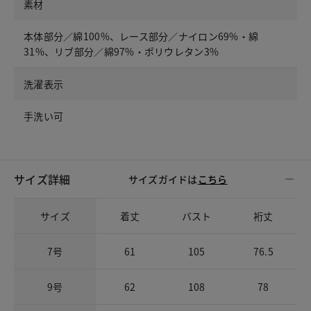
素材
本体部分／綿100%、レース部分／ナイロン69%・綿
31%、リブ部分／綿97%・ポリウレタン3%
洗濯表示
手洗い可
サイズ詳細
サイズガイドは
こちら
サイズ
着丈
バスト
裄丈
7号
61
105
76.5
9号
62
108
78