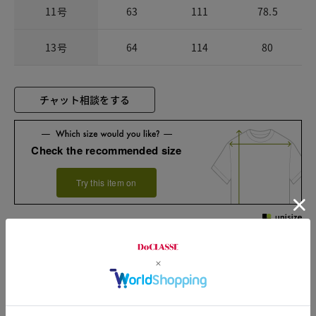
11号
63
111
78.5
13号
64
114
80
チャット相談をする
Check the recommended size
Try this item on
Sleeve length
78cm
Width
54cm