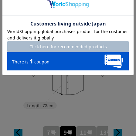
Sleeve length
60cm
Shoulder width
35cm
Width
50cm
Length
73cm
7号
9号
11号
13号