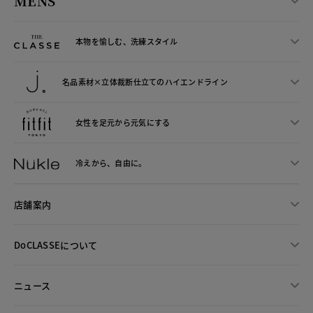
MENS
本物を愉しむ、洗練スタイル
名品素材×立体裁断仕立ての
ハイエンドライン
女性を足元から
元気にする
冷えから、
自由に。
店舗案内
DoCLASSEについて
ニュース