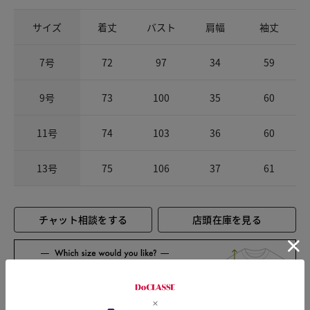
サイズ
着丈
バスト
肩幅
袖丈
7号
72
97
34
59
9号
73
100
35
60
11号
74
103
36
60
13号
75
106
37
61
チャット相談をする
店頭在庫を見る
Check the recommended size
Try this item on