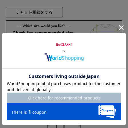
チャット相談をする
Check the recommended size
Try this item on
Shoulder width
38cm
Width
47cm