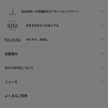
名品素材×立体裁断仕立ての
ハイエンドライン
女性を足元から
元気にする
冷えから、
自由に。
店舗案内
DoCLASSEについて
ニュース
よくあるご質問