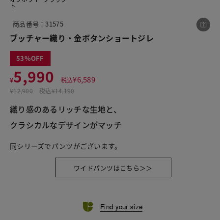
ト
商品番号：31575
この商品をシェアする
ブッチャー織り・金ボタンショートジレ
53
ブッチャー織り・金ボタンショートジレ
5,990
¥
6,589
¥
税込
¥5,990
税込¥6,589
¥
12,900
税込
¥14,190
織り感のあるリッチな生地と、
クラシカルなデザインがマッチ
LINE
X
メール
同シリーズでパンツがございます。
ワイドパンツはこちら＞＞
Find your size