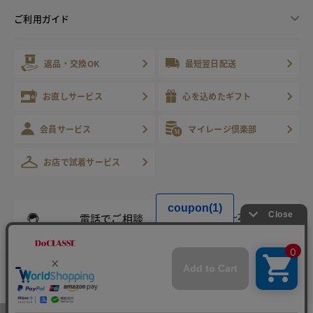
ご利用ガイド
返品・交換OK
最短翌日配送
お直しサービス
心を込めたギフト
会員サービス
マイレージ倶楽部
お店で試着サービス
電話でご相談
受付時間 9:00～21:00 年中無休
※年末年始等除く
固定電話から
携帯・IP電話から（有料）
0120-178-788
0570-003-003
カラー・サイズを選択する
※ご申告をいただければ、こちらから折り返しお電話いたします