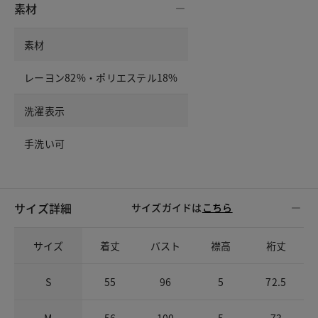
素材
素材
レーヨン82%・ポリエステル18%
洗濯表示
手洗い可
サイズ詳細
サイズガイドは
こちら
サイズ
着丈
バスト
襟高
裄丈
S
55
96
5
72.5
M
56
100
5
73