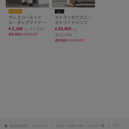
LIMITED
j.
THE CLASSE
ヴィスコースツイ
マトラッセクロス・
ル・タックワイドパ
セミワイドパンツ
ンツ
¥
2,200
￥2,420
¥
20,400
税込
税込
￥22,440
通常価格から90%OFF
通常価格から40%OFF
DoCLASSE
レディース
レディース セーター・ニット一覧
ブライトレ