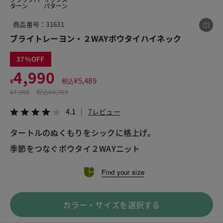
ターン
パターン
商品番号：31631
この商品をシェアする
ブライトレーヨン・２WAYボウタイハイネック
37
ブライトレーヨン・２WAYボウタイハイネック
4,990
¥4,990
税込¥5,489
¥
5,489
¥
税込
4.1
7レビュー
¥
7,990
税込
¥8,789
4.1
7レビュー
タートルのぬくもりをシックに格上げ。
季節をつなぐボウタイ２WAYニット
LINE
X
メール
Find your size
カラー・サイズを選択する