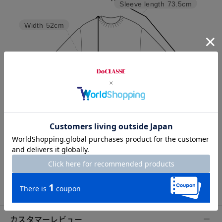
Sleeve length
73.5cm
Width
52cm
Length
57cm
S
M
L
XL
XXL
カスタマーレビュー