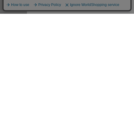
メニュー
お気に入り
マイページ
店舗検索
カート
DoCLASSE
公式SNSアカウント
公式
店舗
商品サポート
メンズ
ご利用規約
プライバシーポリシー
特定商取引法に基づく表記
推奨環境
企業情報
COPYRIGHT © DoCLASSE ALL RIGHTS RESERVED.