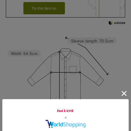
Try this item on
Sleeve length
70.5cm
Width
54.5cm
Length
66cm