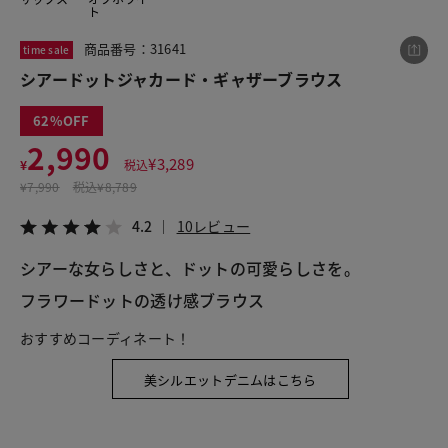
ト
商品番号：31641
time sale
この商品をシェアする
シアードットジャカード・ギャザーブラウス
62
シアードットジャカード・ギャザーブラウス
2,990
¥2,990
税込¥3,289
¥
3,289
¥
税込
4.2
10レビュー
¥
7,990
税込
¥8,789
4.2
10レビュー
シアーな女らしさと、ドットの可愛らしさを。
LINE
X
メール
フラワードットの透け感ブラウス
おすすめコーディネート！
美シルエットデニムはこちら