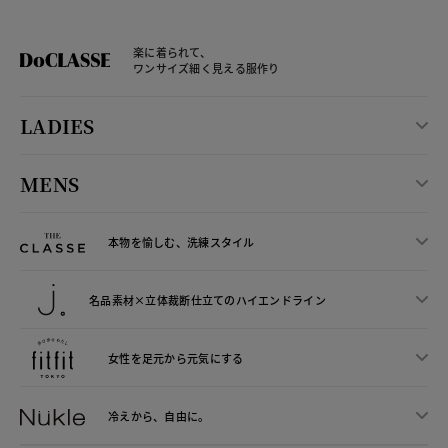
楽に着られて、
ワンサイズ細く見える服作り
LADIES
MENS
本物を愉しむ、洗練スタイル
名品素材×立体裁断仕立ての
ハイエンドライン
女性を足元から
元気にする
冷えから、
自由に。