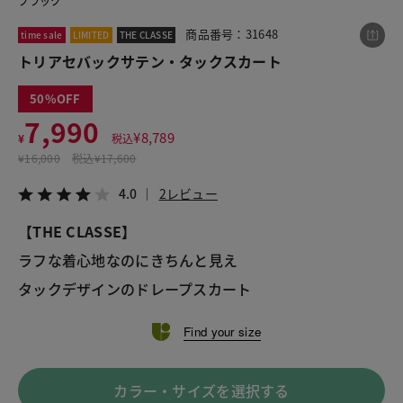
ブラック
商品番号：31648
time sale
LIMITED
THE CLASSE
トリアセバックサテン・タックスカート
この商品をシェアする
50
トリアセバックサテン・タックスカート
7,990
¥
8,789
¥
税込
¥7,990
税込¥8,789
¥
16,000
税込
¥17,600
4.0
2レビュー
4.0
2レビュー
【THE CLASSE】
ラフな着心地なのにきちんと見え
LINE
X
メール
タックデザインのドレープスカート
Find your size
カラー・サイズを選択する