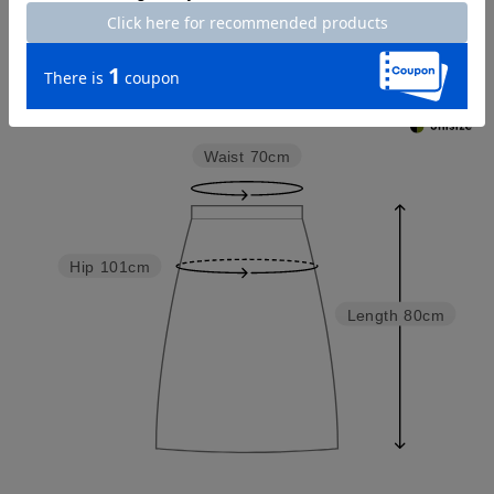
Check the recommended size
Try this item on
Waist
70cm
Hip
101cm
Length
80cm