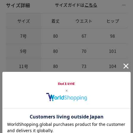
サイズ詳細
サイズガイドは
こちら
サイズ
着丈
ウエスト
ヒップ
7号
80
67
98
9号
80
70
101
11号
80
73
104
13号
80
76
107
お店で試着する
チャット相談をする
店頭在庫を見る