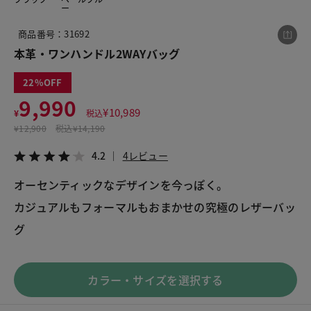
ー
商品番号：31692
この商品をシェアする
本革・ワンハンドル2WAYバッグ
22
本革・ワンハンドル2WAYバッグ
9,990
¥9,990
税込¥10,989
¥
10,989
¥
税込
4.2
4レビュー
¥
12,900
税込
¥14,190
4.2
4レビュー
オーセンティックなデザインを今っぽく。
カジュアルもフォーマルもおまかせの究極のレザーバッ
LINE
X
メール
グ
カラー・サイズを選択する