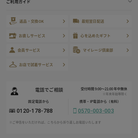
ご利用ガイド
返品・交換OK
最短翌日配送
お直しサービス
心を込めたギフト
会員サービス
マイレージ倶楽部
お店で試着サービス
電話でご相談
受付時間 9:00～21:00 年中無休
※年末年始等除く
固定電話から
携帯・IP電話から（有料）
0120-178-788
0570-003-003
※ご申告をいただければ、こちらから折り返しお電話いたします