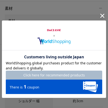
素材
素材
表地／牛革 裏地／ポリエステル100％
サイズ詳細
サイズガイドは
こちら
全体 高さ
約15cm
全体 横幅
約26.5cm
全体 マチ
約9cm
ショルダー 幅
約3cm