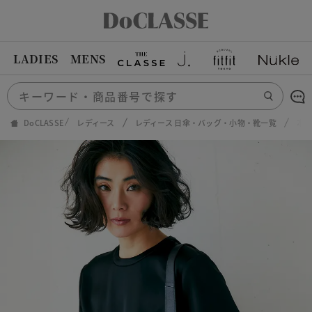
LADIES
MENS
DoCLASSE
レディース
レディース 日傘・バッグ・小物・靴一覧
本革