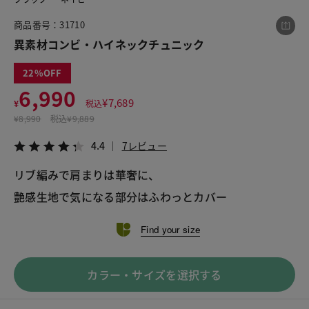
商品番号：31710
異素材コンビ・ハイネックチュニック
この商品をシェアする
22
6,990
異素材コンビ・ハイネックチュニック
¥
7,689
¥
税込
¥6,990
税込¥7,689
¥
8,990
税込
¥9,889
4.4
7レビュー
4.4
7レビュー
リブ編みで肩まりは華奢に、
艶感生地で気になる部分はふわっとカバー
LINE
X
メール
Find your size
カラー・サイズを選択する