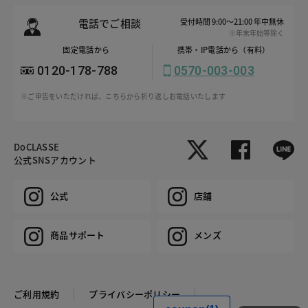
電話でご相談
受付時間 9:00～21:00 年中無休
※年末年始等除く
固定電話から
携帯・IP電話から（有料）
0120-178-788
0570-003-003
※ご申告をいただければ、こちらから折り返しお電話いたします
DoCLASSE
公式SNSアカウント
公式
店舗
商品サポート
メンズ
ご利用規約
プライバシーポリシー