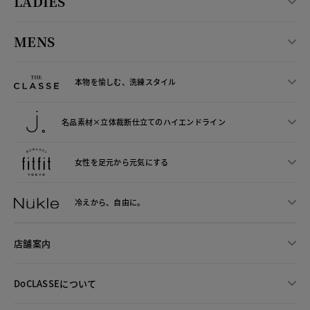
LADIES
MENS
本物を愉しむ、洗練スタイル
名品素材×立体裁断仕立ての
ハイエンドライン
女性を足元から
元気にする
冷えから、
自由に。
店舗案内
DoCLASSEについて