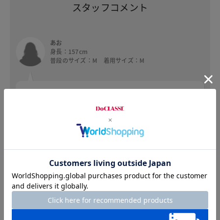
スタッフコメント
あお
身長：157cm
普段のサイズ：M 着用サイズ：M
シルエットはふんわりとしていますが、首から胸
元にかけてのニット部分がすっきりとしているの
で全体がすっきりした感じ見えて良いです。ふわ
っとした部分もボリュームは多くないのでスマー
トに見えます。スリムなボトムスを合わせるとと
てもいい感じです。素材感は柔らかく軽く気持ち
いいです。ニット部分も柔らかい素材でしめつけ
る感じもないです。