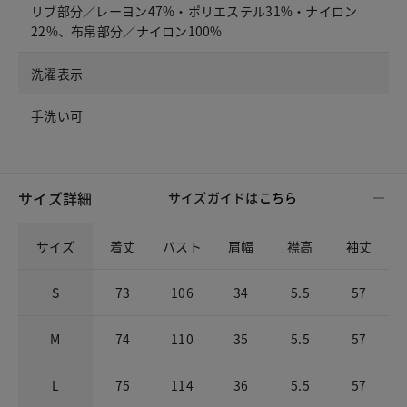
リブ部分／レーヨン47%・ポリエステル31%・ナイロン
22%、布帛部分／ナイロン100%
洗濯表示
手洗い可
サイズ詳細
サイズガイドは
こちら
サイズ
着丈
バスト
肩幅
襟高
袖丈
S
73
106
34
5.5
57
M
74
110
35
5.5
57
L
75
114
36
5.5
57