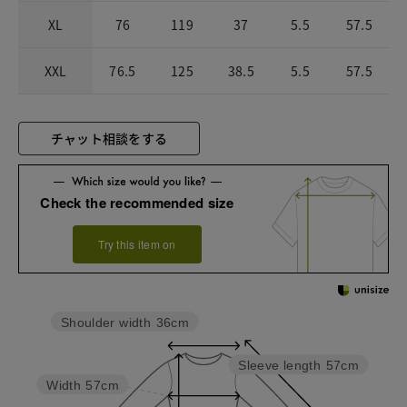
XL
76
119
37
5.5
57.5
XXL
76.5
125
38.5
5.5
57.5
チャット相談をする
Check the recommended size
Try this item on
Shoulder width
36cm
Sleeve length
57cm
Width
57cm