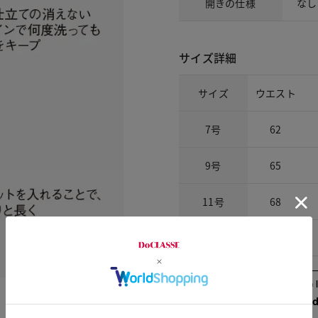
開きの仕様
なし
サイズ詳細
サイズ
ウエスト
7号
62
9号
65
11号
68
13号
71
Check the recommend