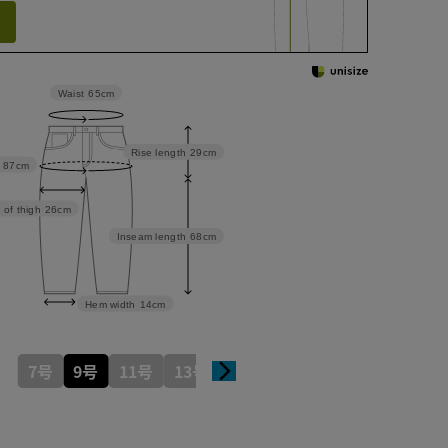
Waist
65cm
Rise length
29cm
87cm
 of thigh
26cm
Inseam length
68cm
Hem width
14cm
7号
9号
11号
13号