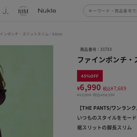
インポンチ・スリットスリム／68cm
商品番号：31733
ファインポンチ・
45
6,990
¥
¥
7,689
税込
¥
12,900
税込
¥14,190
【THE PANTS/ワンラ
いつものスタイルをモード
裾スリットの脚長スリム