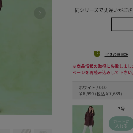
同シリーズで丈違いがござ
Find your size
※商品情報の取得に失敗しまし
ページを再読み込みして下さい
ホワイト / 010
￥6,990
(税込
￥7,689
)
7号
090
カートに
入れる