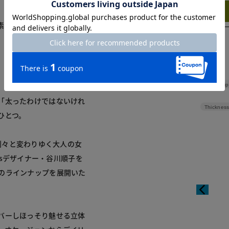
Try this item on
素材。表面をなめらかに加
、徐々にこのカーブも変化
Hip
「太ったわけではないけれ
Thickness
ひとつ。
んな刻々と変わりゆく大人の女
ousデザイナー・谷川順子を
のラインナップを展開いた
バーしほっそり魅せる立体