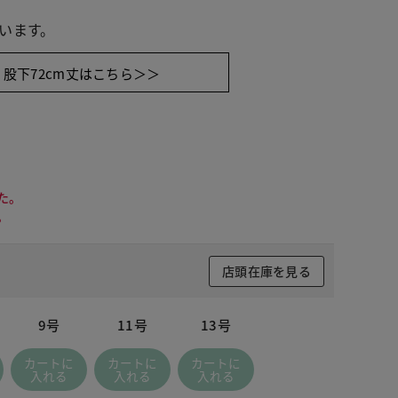
います。
股下72cm丈はこちら＞＞
た。
。
店頭在庫を見る
9号
11号
13号
 ブラック
カートに
カートに
カートに
入れる
入れる
入れる