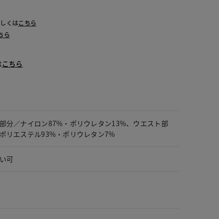
詳しくは
こちら
ちら
は
こちら
部分／ナイロン87%・ポリウレタン13%、ウエスト部
ポリエステル93%・ポリウレタン7%
い可