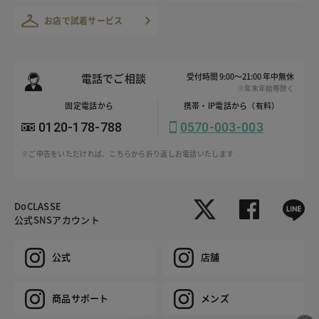
お店で試着サービス
電話でご相談
受付時間 9:00～21:00 年中無休
※年末年始等除く
固定電話から
携帯・IP電話から（有料）
0120-178-788
0570-003-003
※ご申告をいただければ、こちらから折り返しお電話いたします
DoCLASSE
公式SNSアカウント
公式
店舗
商品サポート
メンズ