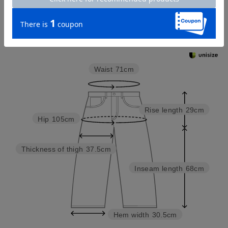
Check the recommended size
Try this item on
Waist
71cm
Rise length
29cm
Hip
105cm
Thickness of thigh
37.5cm
Inseam length
68cm
Hem width
30.5cm