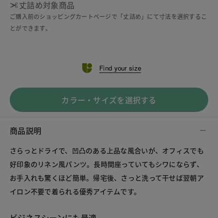
丈詰め対象商品
ご購入前のショッピングカートページで「丈詰め」にて寸法を選択するこ
とができます。
Find your size
カラー・サイズを選択する
商品説明
さらっとドライで、凹凸のある上品な風合いが、オフィスでも
好印象のリネン風パンツ。長時間座っていてもシワにならず、
お手入れも驚くほど簡単。帰宅後、さっと洗って干せば翌朝ア
イロン不要で着られる優秀アイテムです。
ビジネスシーンにも最適。