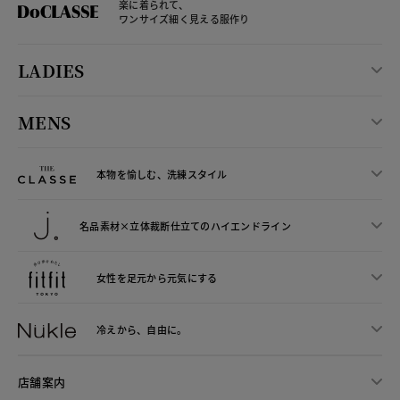
楽に着られて、
ワンサイズ細く見える服作り
LADIES
MENS
本物を愉しむ、洗練スタイル
名品素材×立体裁断仕立ての
ハイエンドライン
女性を足元から
元気にする
冷えから、
自由に。
店舗案内