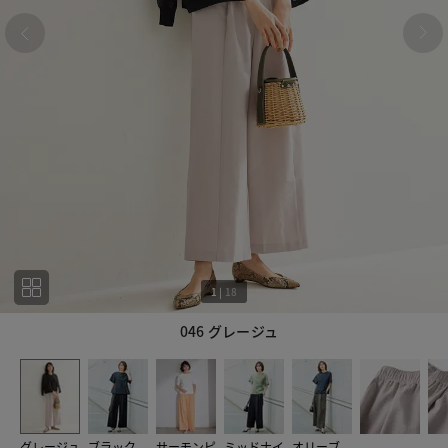
1
|
18
046 グレージュ
1
18
グレージュ
ブラック
サーモンピ
ミッドナイ
オリーブ