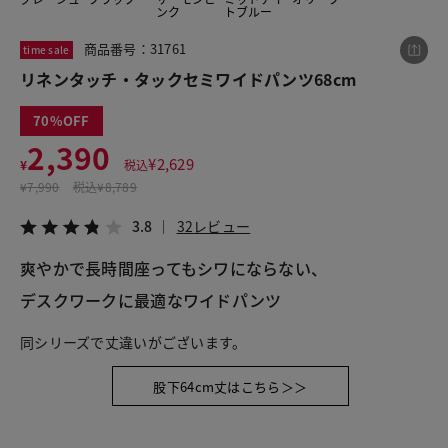
ンク
トブルー
商品番号：31761
time sale
この商品をシェアする
リネンタッチ・タックセミワイドパンツ68cm
70
リネンタッチ・タックセミワイドパンツ68cm
2,390
¥2,390
税込¥2,629
¥
2,629
¥
税込
3.8
32レビュー
¥
7,990
税込
¥8,789
3.8
32レビュー
爽やかで長時間座ってもシワにならない、
LINE
X
メール
デスクワークに最適なワイドパンツ
同シリーズで丈違いがございます。
股下64cm丈はこちら＞＞