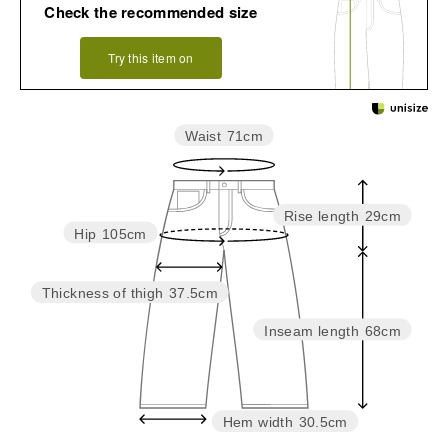
Check the recommended size
Try this item on
Waist
71cm
Rise length
29cm
Hip
105cm
Thickness of thigh
37.5cm
Inseam length
68cm
Hem width
30.5cm