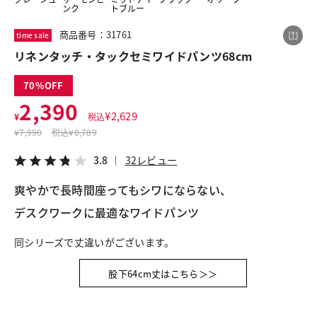
ンク
トブルー
商品番号：31761
time sale
この商品をシェアする
リネンタッチ・タックセミワイドパンツ68cm
70
リネンタッチ・タックセミワイドパンツ68cm
2,390
¥2,390
税込¥2,629
¥
2,629
¥
税込
3.8
32レビュー
¥
7,990
税込
¥8,789
3.8
32レビュー
爽やかで長時間座ってもシワにならない、
LINE
X
メール
デスクワークに最適なワイドパンツ
同シリーズで丈違いがございます。
股下64cm丈はこちら＞＞