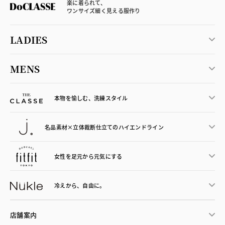
楽に着られて、
ワンサイズ細く見える服作り
LADIES
MENS
本物を愉しむ、洗練スタイル
名品素材×立体裁断仕立ての
ハイエンドライン
女性を足元から
元気にする
冷えから、
自由に。
店舗案内