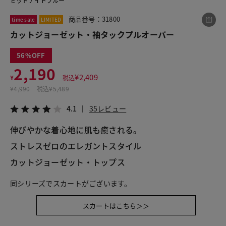
ミッドナイトブルー
商品番号：31800
time sale
LIMITED
カットジョーゼット・袖タックプルオーバー
この商品をシェアする
56
カットジョーゼット・袖タックプルオーバー
2,190
¥
2,409
¥
税込
¥2,190
税込¥2,409
¥
4,990
税込
¥5,489
4.1
35レビュー
4.1
35レビュー
伸びやかな着心地に肌も癒される。
ストレスゼロのエレガントスタイル
LINE
X
メール
カットジョーゼット・トップス
同シリーズでスカートがございます。
スカートはこちら＞＞