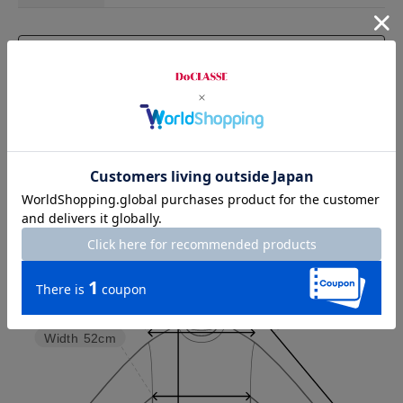
お店で試着する
チャット相談をする
Check the recommended size
Try this item on
Sleeve length
50cm
Shoulder width
38cm
Width
52cm