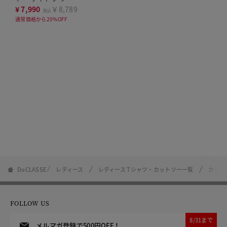
ワンピース
¥
7,990
￥8,789
税込
通常価格から20%OFF
DoCLASSE
レディース
レディース Tシャツ・カットソー一覧
カット
FOLLOW US
8/31まで
メルマガ登録で500円OFF！