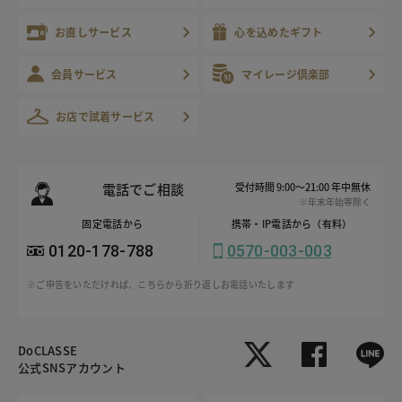
お直しサービス
心を込めたギフト
会員サービス
マイレージ倶楽部
お店で試着サービス
電話でご相談
受付時間 9:00～21:00 年中無休
※年末年始等除く
固定電話から
携帯・IP電話から（有料）
0120-178-788
0570-003-003
※ご申告をいただければ、こちらから折り返しお電話いたします
DoCLASSE
公式SNSアカウント