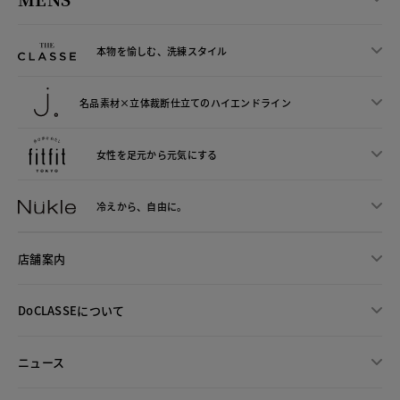
本物を愉しむ、洗練スタイル
名品素材×立体裁断仕立ての
ハイエンドライン
女性を足元から
元気にする
冷えから、
自由に。
店舗案内
DoCLASSEについて
ニュース