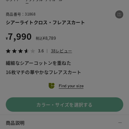
ー
商品番号：31868
この商品をシェアする
シアーライトクロス・フレアスカート
7,990
シアーライトクロス・フレアスカート
¥
8,789
¥
税込
¥7,990
税込¥8,789
3.6
38レビュー
3.6
38レビュー
繊細なシアーコットンを重ねた
16枚マチの華やかなフレアスカート
LINE
X
メール
Find your size
カラー・サイズを選択する
商品説明