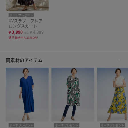
ポーチプレゼント
洗濯機可
UVスラブ・フレア
ロングスカート
¥
3,990
￥4,389
税込
通常価格から33%OFF
同素材のアイテム
ポーチプレゼント
ポーチプレゼント
ポーチプレゼント