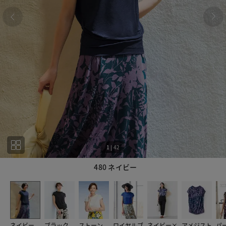
1
|
42
480 ネイビー
1
42
ネイビー
ブラック
ストーン
ロイヤルブ
ネイビー×
アメジスト
パ