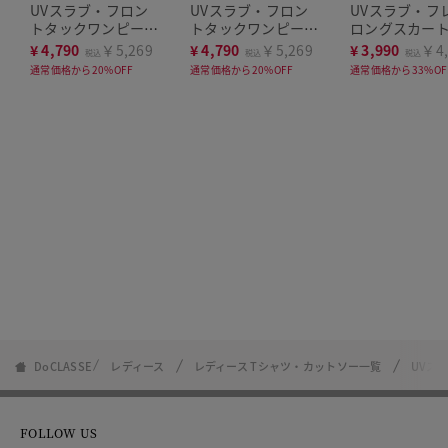
洗濯機可
洗濯機可
洗濯機可
UVスラブ・フロン
UVスラブ・フロン
UVスラブ・フ
トタックワンピース
トタックワンピース
ロングスカー
／長め丈115㎝
／普通丈95㎝
¥
4,790
￥5,269
¥
4,790
￥5,269
¥
3,990
￥4,
税込
税込
税込
通常価格から20%OFF
通常価格から20%OFF
通常価格から33%OF
DoCLASSE
レディース
レディース Tシャツ・カットソー一覧
UVス
FOLLOW US