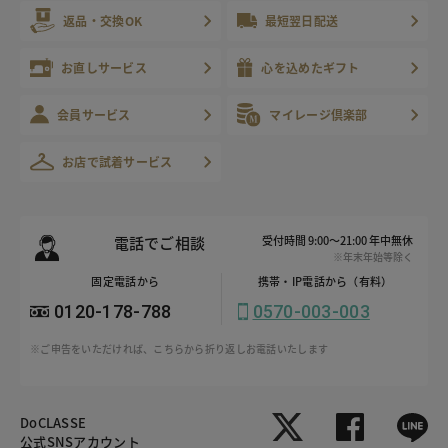
返品・交換OK
最短翌日配送
お直しサービス
心を込めたギフト
会員サービス
マイレージ倶楽部
お店で試着サービス
電話でご相談
受付時間 9:00～21:00 年中無休
※年末年始等除く
固定電話から
携帯・IP電話から（有料）
0120-178-788
0570-003-003
※ご申告をいただければ、こちらから折り返しお電話いたします
DoCLASSE
公式SNSアカウント