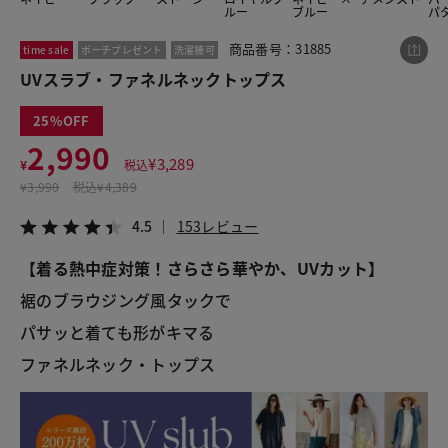
ルー
ブルー
パ
商品番号：31885
time sale
ポーチプレゼント
洗濯機可
この商品をシェアする
UVスラブ・ファネルネックトップス
25
UVスラブ・ファネルネックトップス
2,990
¥2,990
税込¥3,289
¥
3,289
¥
税込
4.5
153レビュー
¥
3,990
税込
¥4,389
4.5
153レビュー
【着る熱中症対策！さらさら華やか、UVカット】
LINE
X
メール
裾のブラウジング風タックで
パサッと着ても形がキマる