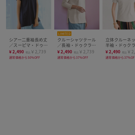
LIMITED
シアー二重袖長め丈
クルーシャツテール
立体クルーネ
／スーピマ・ドゥク
／長袖・ドゥクラッ
半袖・ドゥク
ラッセTシャツ
セTシャツ
Tシャツ
¥
2,490
￥2,739
¥
2,490
￥2,739
¥
2,490
￥2,
税込
税込
税込
通常価格から50%OFF
通常価格から37%OFF
通常価格から37%OF