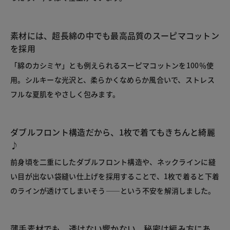
素材には、超長綿の中でも最高品質のスーピマコットン
を採用
「綿のカシミヤ」とも例えられるスーピマコットンを100％使
用。シルキーな光沢と、柔らかくなめらか風合いで、ストレス
フルな夏肌をやさしく包みます。
ダブルフロント構造だから、1枚で着てもきちんと綺麗
♪
前身頃を二重にしたダブルフロント構造や、ネックラインに縫
い目が出ない袋縫い仕上げを採用することで、1枚で着ると下着
のラインが透けてしまいそう――という不安を解消しました。
薄手素材でも、透けない響かない。秘密は編み方にあ