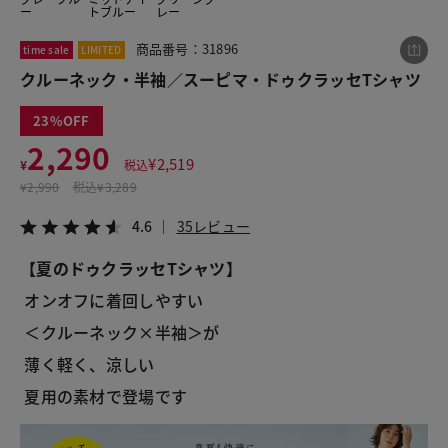
ー
トブルー
レー
商品番号：31896
time sale
LIMITED
この商品をシェアする
クルーネック・半袖／スーピマ・ドゥクラッセTシャツ
23
クルーネック・半袖／スーピマ・ドゥクラッセTシャ
ツ
2,290
¥
2,519
¥2,290
¥
税込
税込¥2,519
¥
2,990
税込
¥3,289
4.6
35レビュー
4.6
35レビュー
【夏のドゥクラッセTシャツ】
 オンオフに着回しやすい
LINE
X
メール
 ＜クルーネック×半袖＞が
 薄く軽く、涼しい
 夏用の素材で登場です