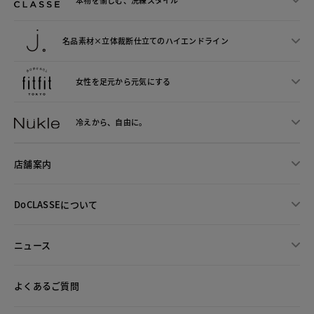
本物を愉しむ、洗練スタイル
名品素材×立体裁断仕立ての
ハイエンドライン
女性を足元から
元気にする
冷えから、
自由に。
店舗案内
DoCLASSEについて
ニュース
よくあるご質問