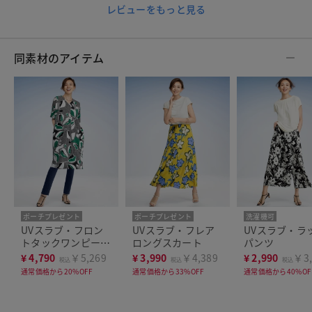
レビューをもっと見る
同素材のアイテム
ポーチプレゼント
ポーチプレゼント
洗濯機可
洗濯機可
洗濯機可
UVスラブ・フロン
UVスラブ・フレア
UVスラブ・ラ
トタックワンピース
ロングスカート
パンツ
／普通丈95㎝
¥
4,790
￥5,269
¥
3,990
￥4,389
¥
2,990
￥3,
税込
税込
税込
通常価格から20%OFF
通常価格から33%OFF
通常価格から40%OF