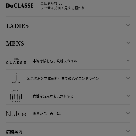
楽に着られて、
ワンサイズ細く見える服作り
LADIES
MENS
本物を愉しむ、洗練スタイル
名品素材×立体裁断仕立ての
ハイエンドライン
女性を足元から
元気にする
冷えから、
自由に。
店舗案内