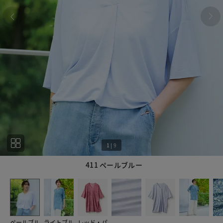
1
|
9
411 ペールブルー
1
9
ペールブル
ライトブル
レッド・パ