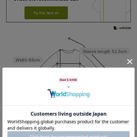
Try this item on
Sleeve length
51.5cm
Width
66cm
Length
71cm