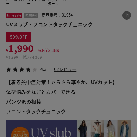
ー
ー
ターン
商品番号：31954
time sale
洗濯機可
この商品をシェアする
UVスラブ・フロントタックチュニック
50
UVスラブ・フロントタックチュニック
1,990
¥1,990
税込¥2,189
¥
2,189
¥
税込
4.3
62レビュー
¥
3,990
税込
¥4,389
4.3
62レビュー
【着る熱中症対策！さらさら華やか、UVカット】
LINE
X
メール
体型悩みを丸ごとカバーできる
パンツ派の相棒
フロントタックチュニック