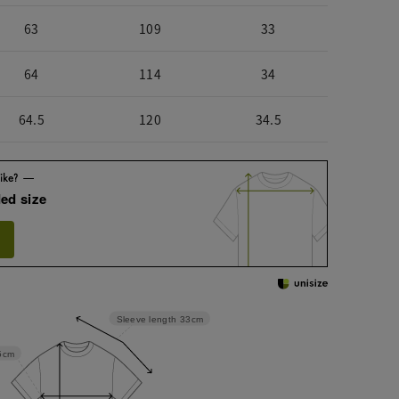
63
109
33
64
114
34
64.5
120
34.5
ed size
Sleeve length
33cm
5cm