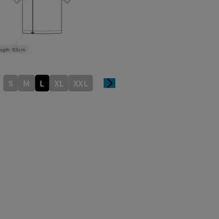
ngth
63cm
S
M
L
XL
XXL