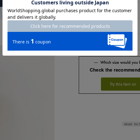
L
XL
XXL
Check the recommend
Try this item on
Width
54.