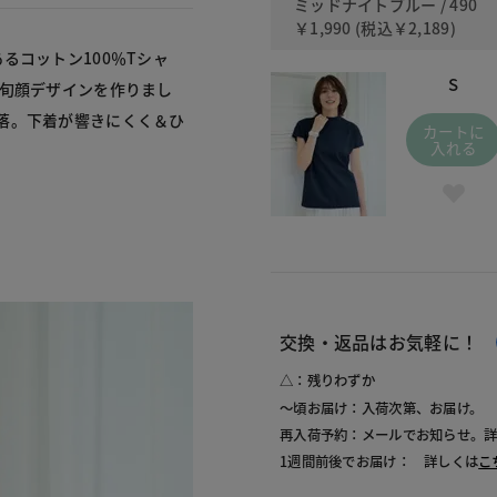
ミッドナイトブルー / 490
￥1,990
(税込
￥2,189
)
るコットン100％Tシャ
S
、旬顔デザインを作りまし
落。下着が響きにくく＆ひ
カートに
入れる
交換・返品はお気軽に！
△：残りわずか
～頃お届け：入荷次第、お届け。
再入荷予約：メールでお知らせ。
1週間前後でお届け： 詳しくは
こ