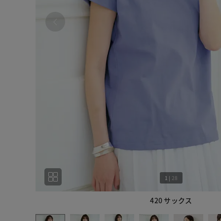
1
|
28
420 サックス