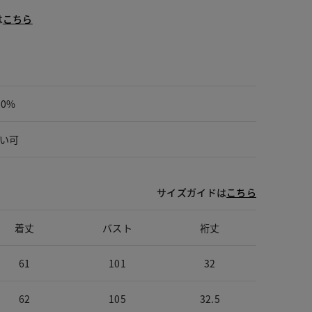
は
こちら
00%
い可
サイズガイドは
こちら
着丈
バスト
裄丈
61
101
32
62
105
32.5