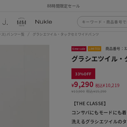
88時間限定セール
クラス) パンツ一覧
グラシエツイル・タックセミワイドパンツ
商品番号：32
time sale
LIMITED
グラシエツイル・
33
9,290
¥
¥
10,219
税込
¥
13,900
税込
¥15,290
【THE CLASSE】
コンサバにもモードにも着
洗えるグラシエツイルのタ