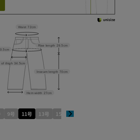
Waist
72cm
Rise length
29.5cm
0.5cm
 of thigh
34.5cm
Inseam length
70cm
Hem width
27cm
号
9号
11号
13号
15号