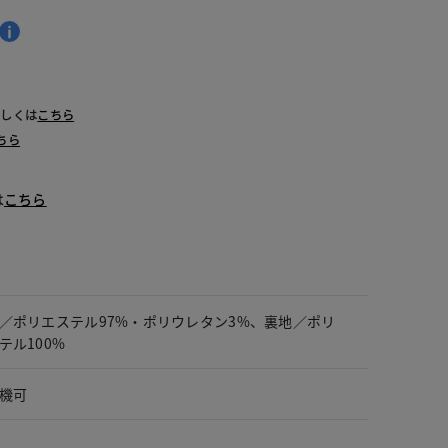
詳しくは
こちら
ちら
は
こちら
／ポリエステル97%・ポリウレタン3%、裏地／ポリ
テル100%
機可