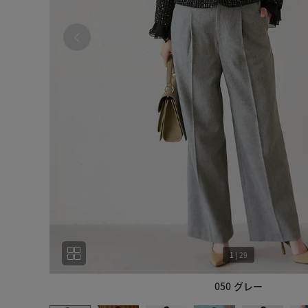
1
|
29
050 グレー