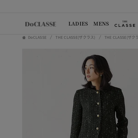
LADIES
MENS
DoCLASSE
THE CLASSE(ザクラス)
THE CLASSE(ザ