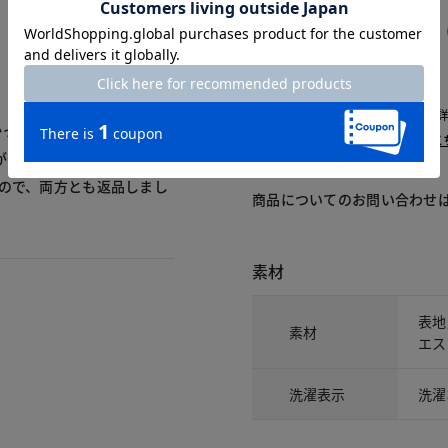
交換・返品はお気軽に！
△：残りわずか
～頃お届け：入荷次第、お届け。
再入荷予約：メールでお知らせ。
ったです。身長155cmで
1週間前後でお届け： 詳しくは
こ
が違ったのと、同素材のジ
たので、両方とも返品しまし
商品についてのお問い合わせ
素材
表地
素材
エス
洗濯表示
洗濯