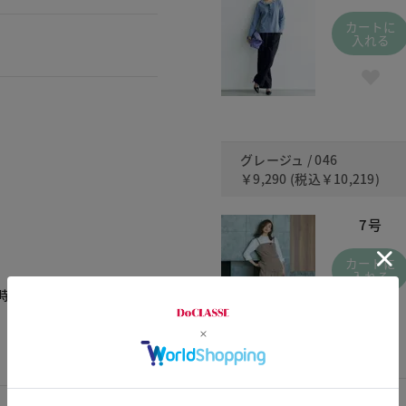
カートに
入れる
グレージュ / 046
￥9,290
(税込
￥10,219
)
7号
カートに
入れる
時の理想の長さで良かった