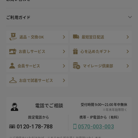
ご利用ガイド
返品・交換OK
最短翌日配送
お直しサービス
心を込めたギフト
会員サービス
マイレージ倶楽部
お店で試着サービス
電話でご相談
受付時間 9:00～21:00 年中無休
※年末年始等除く
固定電話から
携帯・IP電話から（有料）
0120-178-788
0570-003-003
※ご申告をいただければ、こちらから折り返しお電話いたします