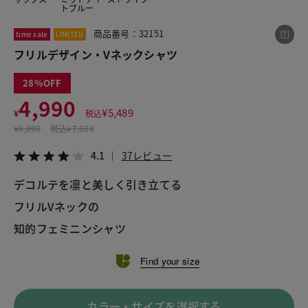
トブルー
商品番号：32151
time sale
LIMITED
この商品をシェアする
フリルデザイン・Vネックシャツ
28
フリルデザイン・Vネックシャツ
4,990
¥4,990
税込¥5,489
¥
5,489
¥
税込
4.1
37レビュー
¥
6,990
税込
¥7,689
4.1
37レビュー
デコルテを凛と美しく引き立てる
LINE
X
メール
フリルVネックの
知的フェミニンシャツ
Find your size
カラー・サイズを選択する