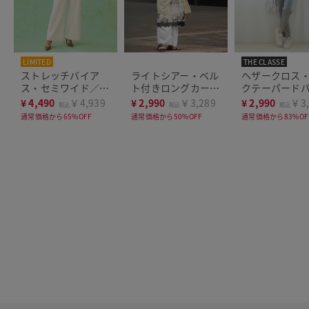
LIMITED
THE CLASSE
ストレッチバイア
ライトシアー・ベル
ヘザークロス
ス・セミワイド／
ト付きロングカーデ
クテーパード
68cm
ィガン
¥
4,490
￥4,939
¥
2,990
￥3,289
¥
2,990
￥3,
税込
税込
税込
通常価格から65%OFF
通常価格から50%OFF
通常価格から83%OF