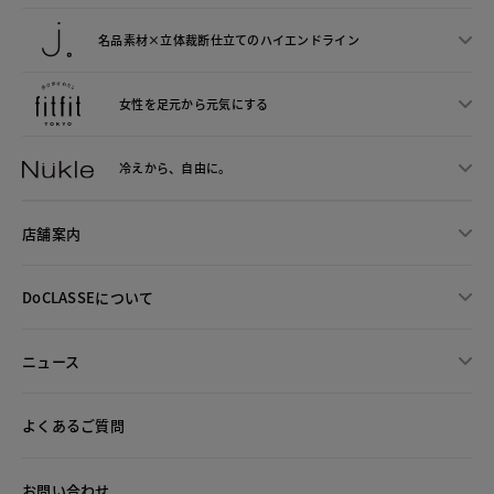
名品素材×立体裁断仕立ての
ハイエンドライン
女性を足元から
元気にする
冷えから、
自由に。
店舗案内
DoCLASSEについて
ニュース
よくあるご質問
お問い合わせ