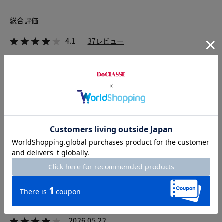
総合評価
4.1
37レビュー
2026.07.06
だいおう
身長154cm
体型普通
カラー：ストライプ
サイズ：9号
ストライプの9号を購入。襟のフリルが可愛い。カーディガンの
襟元からフリルがちらっと立ち上がって、素敵です。私には、V
ネックがちょっと深すぎたかな。
2026.05.22