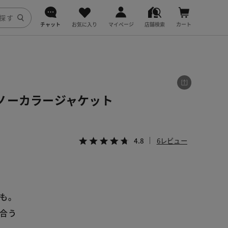
チャット
お気に入り
マイページ
店舗検索
カート
DoCLASSE
j.
ノーカラージャケット
fitfit
4.8
6レビュー
も。
合う