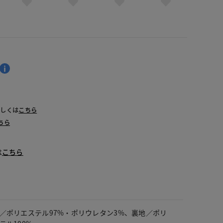
詳しくは
こちら
ちら
は
こちら
／ポリエステル97%・ポリウレタン3%、裏地／ポリ