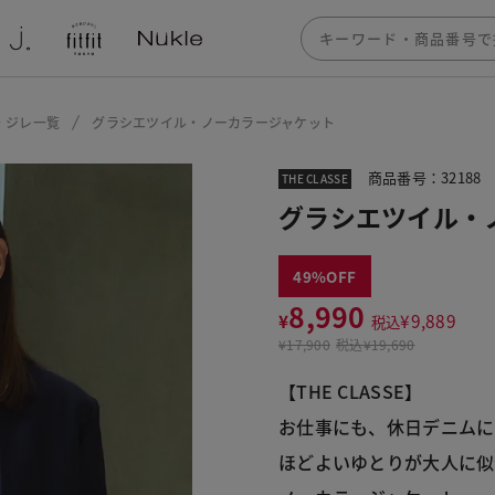
・ジレ一覧
グラシエツイル・ノーカラージャケット
商品番号：32188
THE CLASSE
グラシエツイル・
49
8,990
¥
¥
9,889
税込
¥
17,900
税込
¥19,690
【THE CLASSE】
お仕事にも、休日デニムに
ほどよいゆとりが大人に似