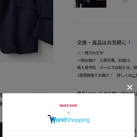
交換・返品はお気軽に！
△：残りわずか
～頃お届け：入荷次第、お届け。
再入荷予約：メールでお知らせ。
1週間前後でお届け： 詳しくは
こ
商品についてのお問い合わせ
質なウールタッチ素材。気
機でジャブジャブ洗える機
素材
表地
素材