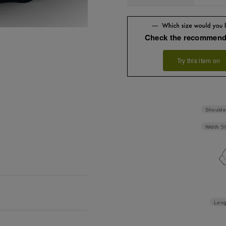
Check the recommend
Try this item on
Shoulde
Width
5
Leng