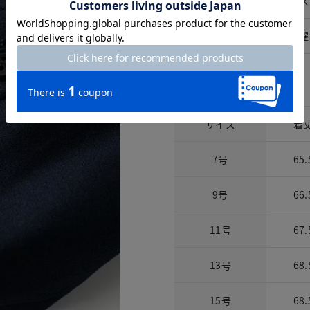
エス
洗濯表示
洗濯
サイズ詳細
サイズ
着
7号
65.
9号
66.
11号
67.
13号
68.
15号
68.