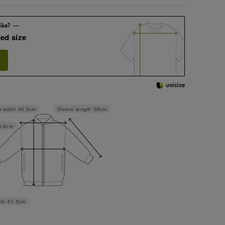
ed size
Sleeve length
58cm
r width
40.5cm
0.8cm
th
67.5cm