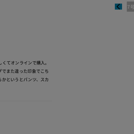
7
しくてオンラインで購入。
プでまた違った印象でこち
らかというとパンツ、スカ