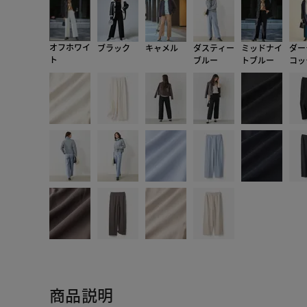
オフホワイ
ブラック
キャメル
ダスティー
ミッドナイ
ダー
ト
ブルー
トブルー
コッ
商品説明