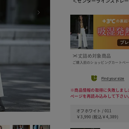
＜センターラインストレー
丈詰め対象商品
ご購入前のショッピングカートペ
Find your size
※商品情報の取得に失敗しまし
ページを再読み込みして下さい
オフホワイト / 011
￥3,990
(税込
￥4,389
)
090