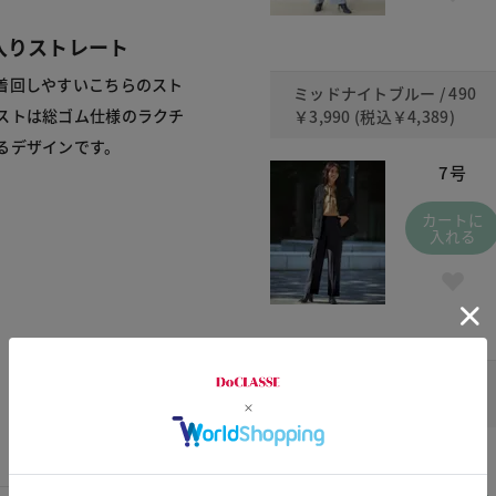
入りストレート
着回しやすいこちらのスト
ミッドナイトブルー / 490
ストは総ゴム仕様のラクチ
￥3,990
(税込
￥4,389
)
るデザインです。
7号
カートに
入れる
ダークピーコック / 556
￥3,990
(税込
￥4,389
)
7号