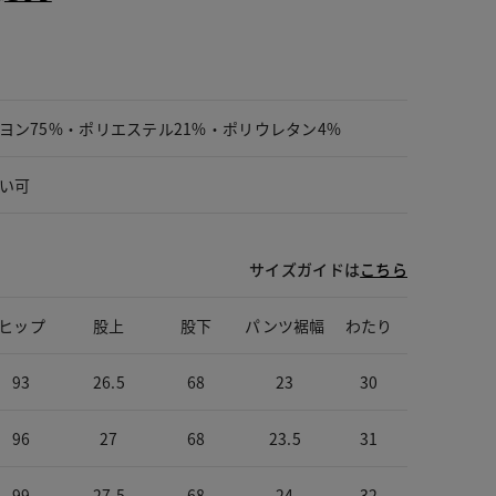
ヨン75%・ポリエステル21%・ポリウレタン4%
い可
サイズガイドは
こちら
ヒップ
股上
股下
パンツ裾幅
わたり
93
26.5
68
23
30
96
27
68
23.5
31
99
27.5
68
24
32