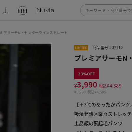
ミアサーモN・センターラインストレート
商品番号：32210
LIMITED
プレミアサーモN
33
3,990
¥
¥
4,389
税込
¥
5,990
税込
¥6,589
【＋3℃のあったかパンツ
吸湿発熱×楽々ストレッチ
上品顔の裏起毛パンツ