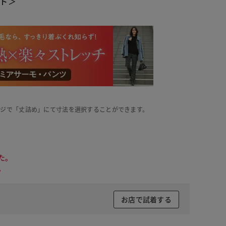
ト＞
ージで「丈詰め」にて寸法を選択することができます。
た。
。
お店で試着する
 ブラック