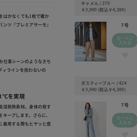
キャメル / 270
￥3,990
(税込
￥4,389
)
をはかなくても1枚で暖か
パンツ『プレミアサーモ』
7号
カートに
入れる
お仕事シーンのようなきち
ディラインを拾わないの
ダスティーブルー / 424
￥3,990
(税込
￥4,389
)
３℃を実現
7号
吸湿発熱素材。身体の発す
をキープします。さらに、
カートに
入れる
に着用する際もヒヤッと感
。