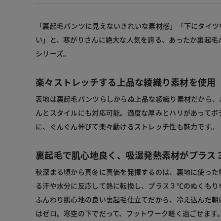
「裏起毛パンツに見えないきれいな素材感」「下にタイツ
い」と、寒がりさんに絶大な人気を誇る、あったか裏起毛
シリーズ。
楽々ストレッチする上品な綾織り素材を使用
表地は裏起毛パンツらしからぬ上品な綾織り素材だから、
んとスタイルにも対応可能。適度な厚みとハリがあってボ
に、ぐんぐん伸びて楽々動けるストレッチ性も魅力です。
裏起毛で肌心地良く、吸湿発熱素材がプラス
秋深まる頃から真冬に真価を発揮するのは、裏地に使った
る汗や水分に反応して熱に転換し、プラス３℃のぬくもり
ふんわり肌心地の良い裏起毛仕立てだから、冷え込んだ朝
はゼロ。寒空の下でだって、フットワーク軽く過ごせます