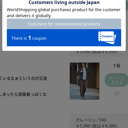
カートに
ー
入れる
ダークモカ / 656
￥3,990
(税込
￥4,389
)
7号
カートに
ているなぁというのが正直
入れる
しまったら部屋着っぽくな
グレージュ / 046
￥3,990
(税込
￥4,389
)