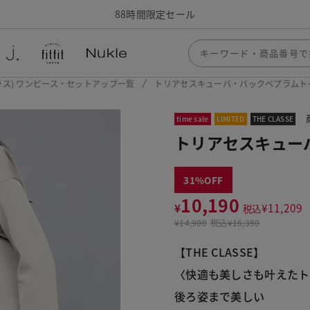
88時間限定セール
ザクラス) ワンピース・セットアップ一覧
トリアセスキューバ・バックペプラムト
time sale
LIMITED
THE CLASSE
トリアセスキュー
31
10,190
¥
¥
11,209
税込
¥
14,900
税込
¥16,390
【THE CLASSE】
〈快適も美しさも叶えたト
後ろ姿まで美しい