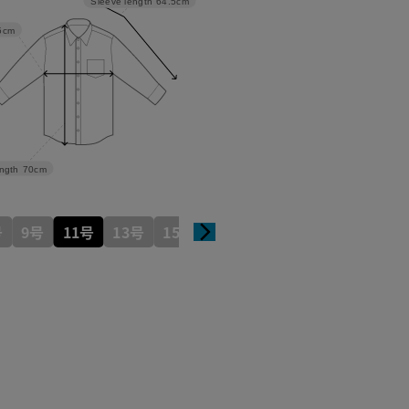
Sleeve length
64.5cm
5cm
ngth
70cm
号
9号
11号
13号
15号