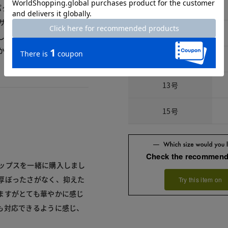
7号
パタンはすごく大きいです。
のサイズは大きく、ダボっと
9号
しようか迷いましたが、冬
かと思います。この大きさ
11号
13号
15号
Check the recommend
ップスを一緒に購入しまし
厚ぼったさがなく、抑えた
Try this item on
ますがとても華やかに感じ
も対応できるように感じ、