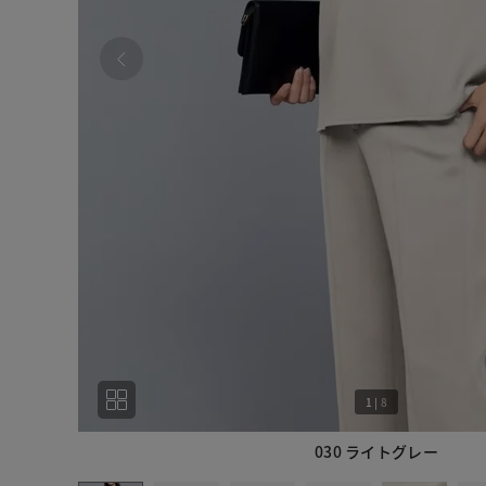
1
|
8
030 ライトグレー