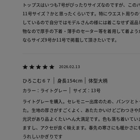
トップスはいつも7号がぴったりサイズなのですが、この
11号サイズ？かと思ったくらいです。特にウエスト周り
しているので自分ではモデルさんの様には着こなせず返品
物なので厚手の下着・薄手のセーター等を着用して着よう
ならサイズ9号か11号で掲載して頂きたいです。
2026.02.13
ひろこむ６７
身長154cm
体型大柄
カラー：ライトグレー
サイズ：13号
ライトグレーを購入。セレモニー出席のため、パンツとト
た。生地の厚さがすごくよく、あたたかいけどごわつきや
光沢があり品よくたいへん大満足です。色も落ち着いてい
ますし、アクセが良く映えます。春先の寒さにも暖かさに
うれしいかぎりです