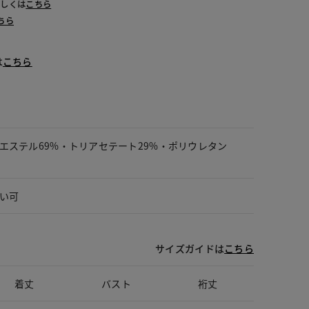
詳しくは
こちら
ちら
は
こちら
エステル69%・トリアセテート29%・ポリウレタン
い可
サイズガイドは
こちら
着丈
バスト
裄丈