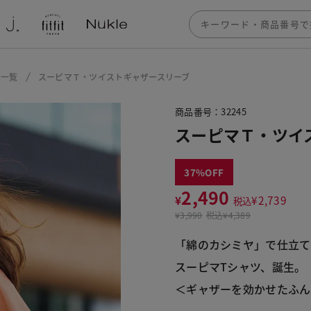
ー一覧
スーピマＴ・ツイストギャザースリーブ
商品番号：32245
スーピマＴ・ツイ
37
2,490
¥
¥
2,739
税込
¥
3,990
税込
¥4,389
「綿のカシミヤ」で仕立て
スーピマTシャツ、誕生。
＜ギャザーを効かせたふん