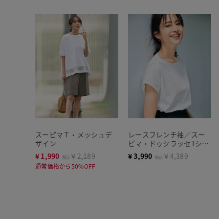
スーピマＴ・メッシュデ
レースフレンチ袖／スー
ザイン
ピマ・ドゥクラッセTシャ
ツ
¥
1,990
￥2,189
¥
3,990
￥4,389
税込
税込
通常価格から50%OFF