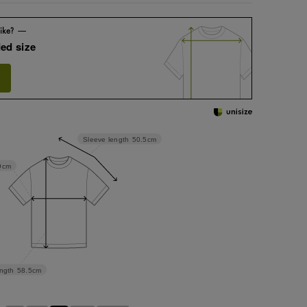
ed size
Sleeve length
50.5cm
9cm
ngth
58.5cm