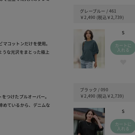
グレーブルー / 461
￥2,490
(税込
￥2,739
)
S
ピマコットンだけを使用。
カートに
入れる
ような光沢をまとった極上
ブラック / 090
￥2,490
(税込
￥2,739
)
トをつけたプルオーバー。
締めているから、デニムな
S
カートに
入れる