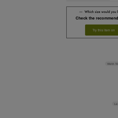
Check the recommend
Try this item on
Width
5
Le