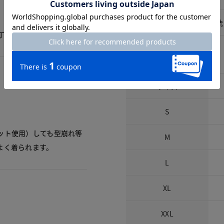
洗濯表示
手洗
丁度いい！
サイズ詳細
サイズ
S
ット使用）しても型崩れ等
M
よく着られます。
L
XL
XXL