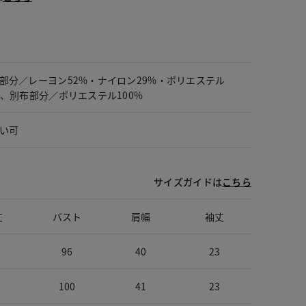
部分／レーヨン52%・ナイロン29%・ポリエステル
%、別布部分／ポリエステル100%
い可
サイズガイドは
こちら
丈
バスト
肩幅
袖丈
96
40
23
100
41
23