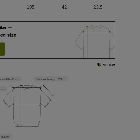
105
42
23.5
ed size
Sleeve length
23cm
r width
41cm
0cm
53cm