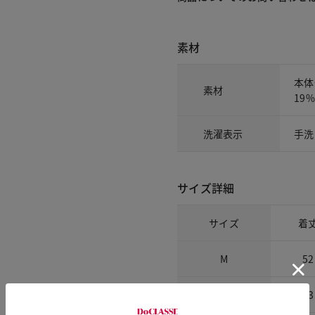
素材
本体
素材
19
洗濯表示
手洗
サイズ詳細
サイズ
着
M
52
L
53