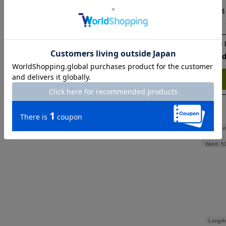
XL
54
Check the recommend
Try this item on
Shoulde
Width
5
Length