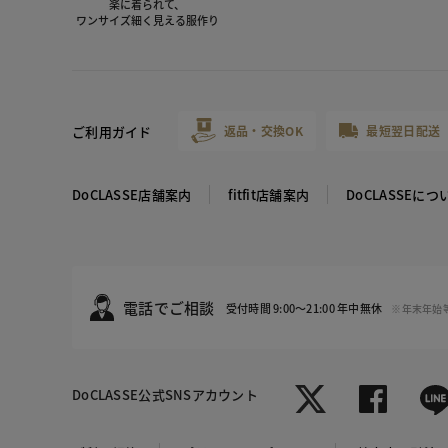
楽に着られて、
ワンサイズ細く見える服作り
ご利用ガイド
返品・交換OK
最短翌日配送
DoCLASSE店舗案内
fitfit店舗案内
DoCLASSEにつ
電話でご相談
受付時間 9:00～21:00 年中無休
※年末年始
DoCLASSE
公式SNSアカウント
ブラック
ロイヤルブ
ルー