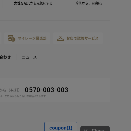
女性を足元から
元気にする
冷えから、
自由に。
マイレージ倶楽部
お店で試着サービス
合わせ
ニュース
0570-003-003
話から（有料）
ば、こちらから折り返しお電話いたします