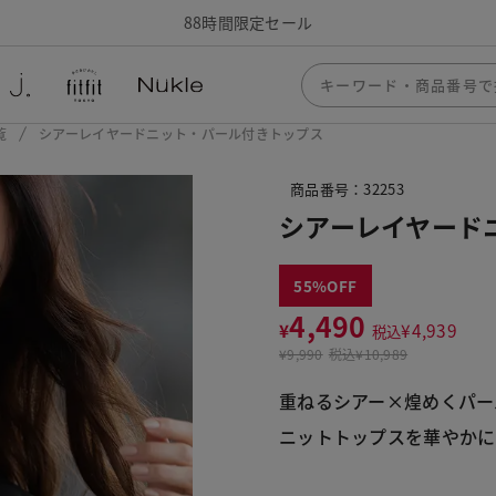
88時間限定セール
覧
シアーレイヤードニット・パール付きトップス
商品番号：32253
シアーレイヤード
55
4,490
¥
¥
4,939
税込
¥
9,990
税込
¥10,989
重ねるシアー×煌めくパー
ニットトップスを華やかに