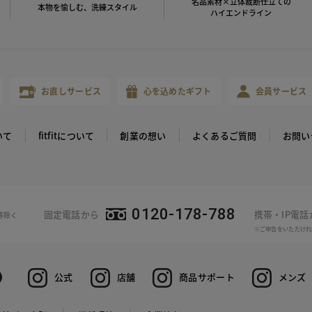
名品素材×立体裁断仕立ての
本物を愉しむ、洗練スタイル
ハイエンドライン
お直しサービス
心を込めたギフト
会員サービス
いて
fitfitについて
創業の想い
よくあるご質問
お問い
0120-178-788
固定電話から
携帯・IP電
等除く
※ご申告をいただけれ
公式
店舗
商品サポート
メンズ