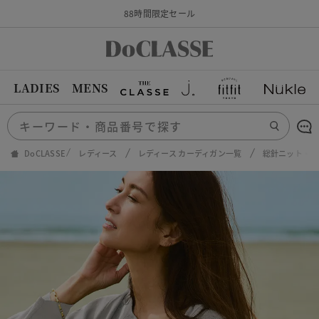
88時間限定セール
LADIES
MENS
DoCLASSE
レディース
レディース カーディガン一覧
総針ニット・ブ