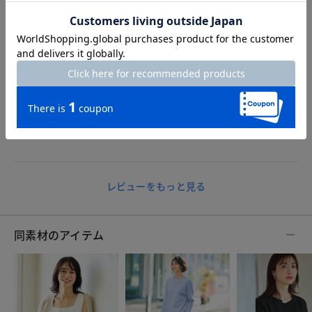
2026.07.29
ゆきだるま
身長161cm
体型大柄
カラー：ブラック
サイズ：L
生地はしっかりとしていますが、ぽっちゃり体型の私が着ると
モデルさんの用にほっそりとは見えませんでした。
残念です…。
レビューをもっと見る
同素材のアイテム