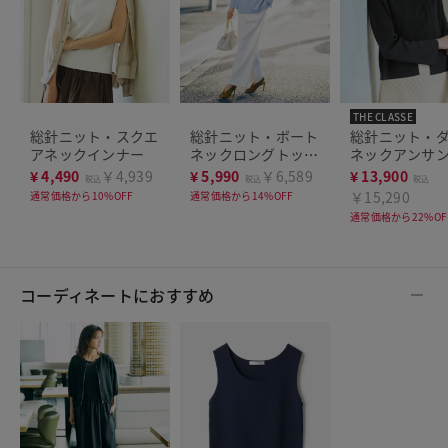
THE CLASSE
総針ニット・スクエ
総針ニット・ボート
総針ニット・
アネックインナー
ネックロングトップ
ネックアンサ
ス
¥
4,490
￥4,939
¥
5,990
￥6,589
¥
13,900
税込
税込
税込
￥15,290
通常価格から10%OFF
通常価格から14%OFF
通常価格から22%OF
コーディネートにおすすめ