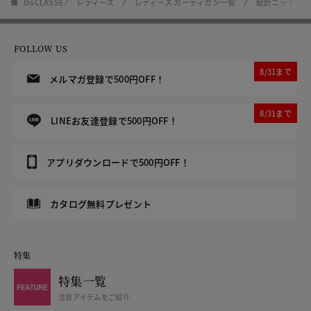
DoCLASSE
レディース
レディース カーディガン一覧
総針ニット・ブ
FOLLOW US
8/31まで
メルマガ登録で500円OFF！
8/31まで
LINEお友達登録で500円OFF！
アプリダウンロードで500円OFF！
カタログ無料プレゼント
特集
特集一覧
注目アイテムをご紹介