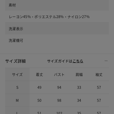
素材
レーヨン45%・ポリエステル28%・ナイロン27%
洗濯表示
洗濯機可
サイズ詳細
サイズガイドは
こちら
サイズ
着丈
バスト
肩幅
袖丈
S
49
94
33
57
M
50
98
34
57
L
51
102
35
57