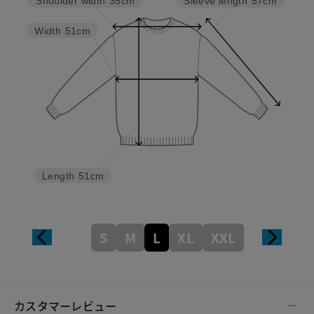
Sleeve length
57cm
Shoulder width
35cm
Width
51cm
Length
51cm
S
M
L
XL
XXL
カスタマーレビュー