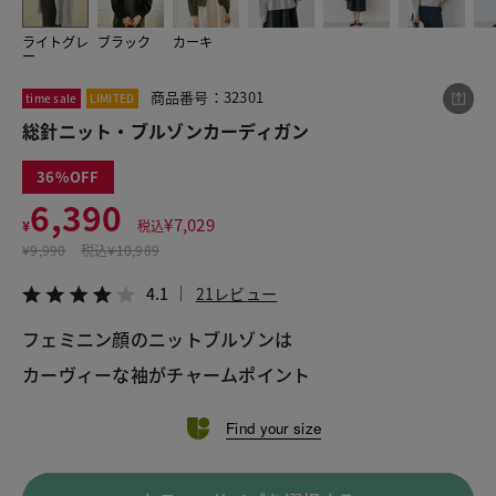
ライトグレ
ブラック
カーキ
ー
この商品をシェアする
商品番号：32301
time sale
LIMITED
総針ニット・ブルゾンカーディガン
総針ニット・ブルゾンカーディガン
¥6,390
税込¥7,029
36
4.1
21レビュー
6,390
¥
7,029
¥
税込
¥
9,990
税込
¥10,989
4.1
21レビュー
LINE
X
メール
フェミニン顔のニットブルゾンは
カーヴィーな袖がチャームポイント
Find your size