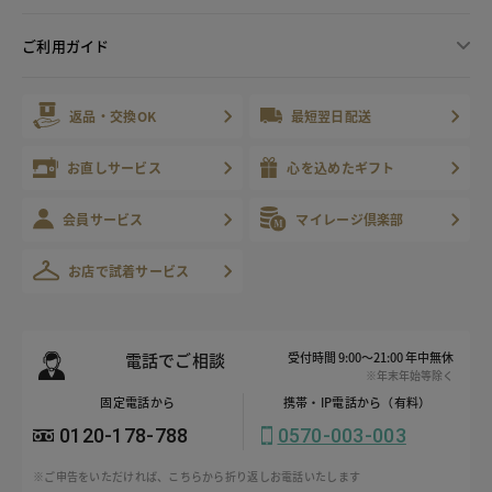
ご利用ガイド
返品・交換OK
最短翌日配送
お直しサービス
心を込めたギフト
会員サービス
マイレージ倶楽部
お店で試着サービス
電話でご相談
受付時間 9:00～21:00 年中無休
※年末年始等除く
固定電話から
携帯・IP電話から（有料）
0120-178-788
0570-003-003
※ご申告をいただければ、こちらから折り返しお電話いたします