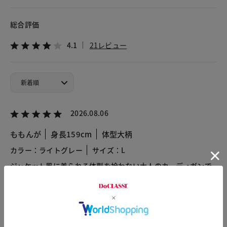
総合評価
4.1
21レビュー
2026.08.06
ももんが
身長159cm
体型大柄
カラー：ライトグレー
サイズ：L
ジャケット風に着られる体型を拾わない大人のカーディガンで
す！
少し重さはありますが、春、秋の暑い日にも着れるサラッとし
た生地です。
思った以上に使えるので買ってよかたです。