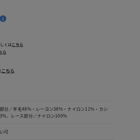
詳しくは
こちら
ちら
は
こちら
部分／羊毛48%・レーヨン38%・ナイロン11%・カシ
3%、レース部分／ナイロン100%
い可