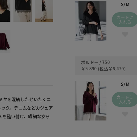
S/M
カートに
入れる
ボルドー / 750
￥5,890
(税込
￥6,479
)
S/M
カートに
ミヤを混紡したぜいたくニ
入れる
ネック。デニムなどカジュア
スを縫い付け、繊細な女ら