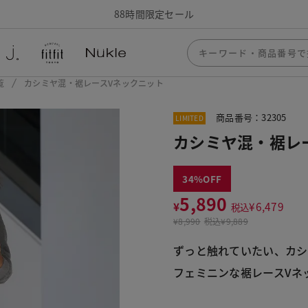
88時間限定セール
覧
カシミヤ混・裾レースVネックニット
商品番号：32305
LIMITED
カシミヤ混・裾レ
34
5,890
¥
¥
6,479
税込
¥
8,990
税込
¥9,889
ずっと触れていたい、カシ
フェミニンな裾レースVネ