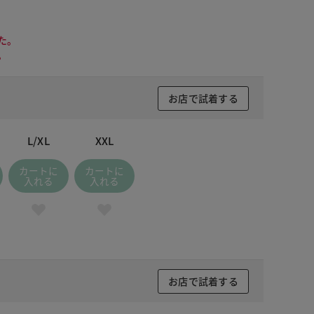
た。
。
お店で試着する
L/XL
XXL
カートに
カートに
入れる
入れる
お店で試着する
 ブラック