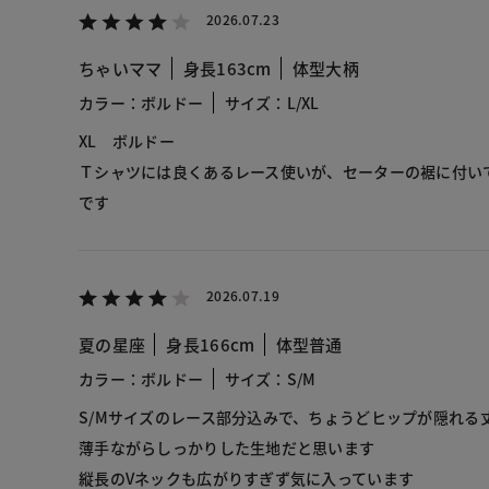
2026.07.23
ちゃいママ
身長163cm
体型大柄
カラー：ボルドー
サイズ：L/XL
XL ボルドー
Ｔシャツには良くあるレース使いが、セーターの裾に付い
です
2026.07.19
夏の星座
身長166cm
体型普通
カラー：ボルドー
サイズ：S/M
S/Mサイズのレース部分込みで、ちょうどヒップが隠れる
薄手ながらしっかりした生地だと思います
縦長のVネックも広がりすぎず気に入っています