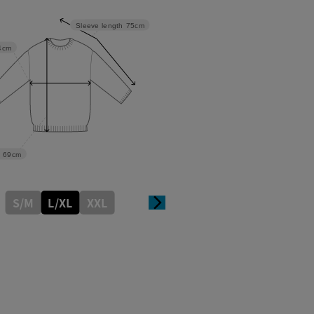
Sleeve length
75cm
4cm
69cm
S/M
L/XL
XXL