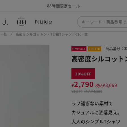
88時間限定セール
ー一覧
高密度シルコットン・7分袖Tシャツ／63cm丈
商品番号：32
time sale
LIMITED
高密度シルコットン
30
2,790
¥
¥
3,069
税込
¥
3,990
税込
¥4,389
ラフ過ぎない素材で
カジュアルに洒落見え。
大人のシンプルTシャツ