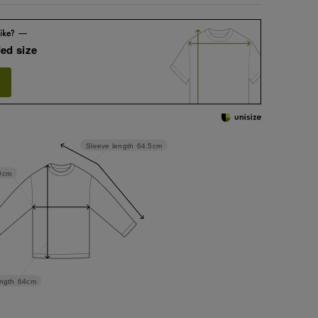
ed size
Sleeve length
64.5cm
0cm
ngth
64cm