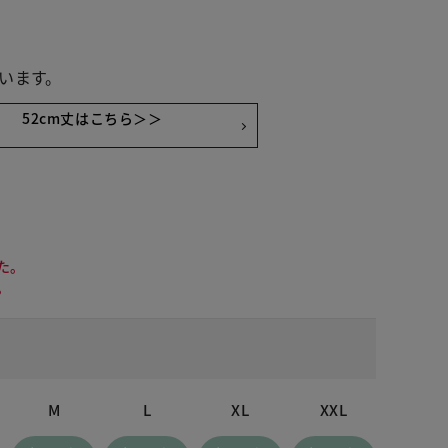
います。
52cm丈はこちら＞＞
た。
。
M
L
XL
XXL
 カーキ