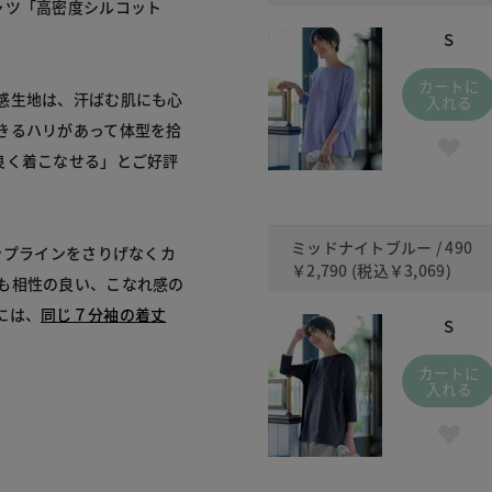
ャツ「高密度シルコット
S
カートに
感生地は、汗ばむ肌にも心
入れる
きるハリがあって体型を拾
良く着こなせる」とご好評
ミッドナイトブルー / 490
ップラインをさりげなくカ
￥2,790
(税込
￥3,069
)
も相性の良い、こなれ感の
には、
同じ７分袖の着丈
S
カートに
入れる