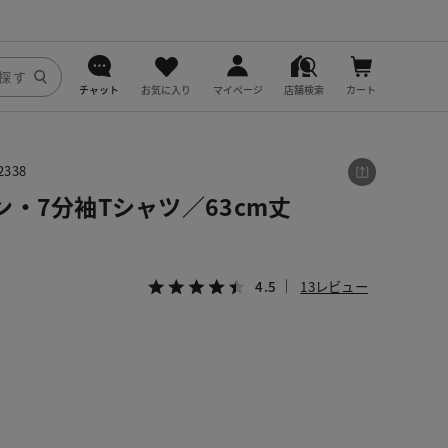
チャット
お気に入り
マイページ
店舗検索
カート
DoCLASSE
338
j.
・7分袖Tシャツ／63cm丈
fitfit
4.5
13レビュー