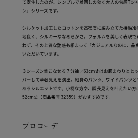
て誕生したのが、シンプルで着回しの効く大人の旬顔Tシ
ン」シリーズです。
シルケット加工したコットンを高密度に編み立てた接触冷
地良く、シルキーななめらかさ。フォルムを美しく表現で
わず、その上質な艶感も相まって「カジュアルなのに、品
いただいています。
３シーズン着こなせる７分袖／63cm丈はお腹まわりとヒ
バーして華奢見えを演出。細身のパンツ、ワイドパンツと
あるシルエットです。小柄な方や、脚長見えを叶えたい方
52cm丈（商品番号 32359）
がおすすめです。
プロコーデ