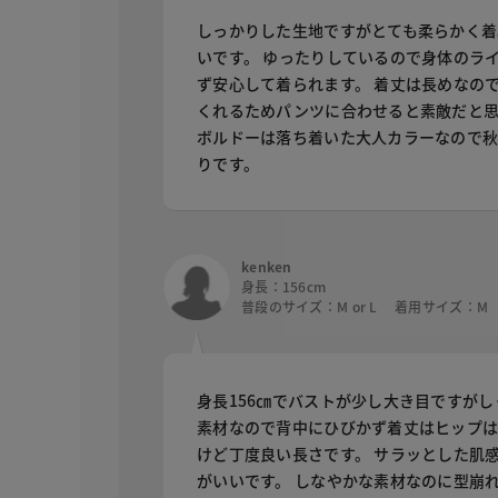
しっかりした生地ですがとても柔らかく着
いです。 ゆったりしているので身体のラ
ず安心して着られます。 着丈は長めなの
くれるためパンツに合わせると素敵だと
ボルドーは落ち着いた大人カラーなので
りです。
kenken
身長：156cm
普段のサイズ：M or L 着用サイズ：M
身長156㎝でバストが少し大き目ですが
素材なので背中にひびかず着丈はヒップ
けど丁度良い長さです。 サラッとした肌
がいいです。 しなやかな素材なのに型崩