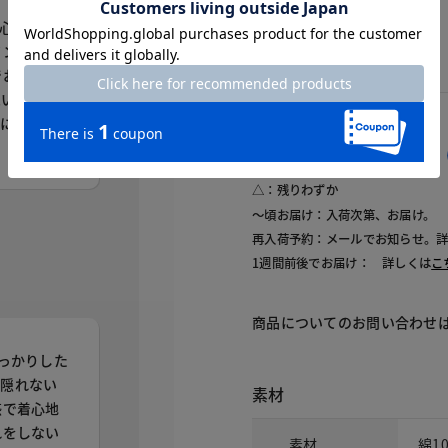
心地が良
インを拾わ
でお尻もか
思います。
秋にぴった
交換・返品はお気軽に！
△：残りわずか
～頃お届け：入荷次第、お届け。
再入荷予約：メールでお知らせ。
1週間前後でお届け： 詳しくは
こ
商品についてのお問い合わせ
しっかりした
は隠れない
素材
感で着心地
れをしない
素材
綿1