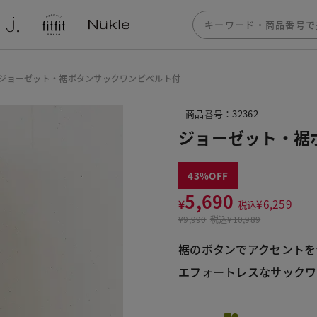
ジョーゼット・裾ボタンサックワンピベルト付
商品番号：32362
ジョーゼット・裾
43
5,690
¥
¥
6,259
税込
¥
9,990
税込
¥10,989
裾のボタンでアクセントを
エフォートレスなサックワ