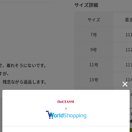
サイズ詳細
サイズ
着
7号
11
9号
11
11号
11
で、着れそうにないです。
すが、
13号
11
、残念ながら返品します。
15号
11
Check the recommend