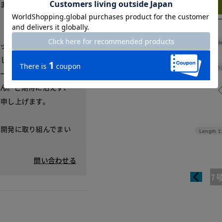
しまい申し訳ございませ
Try this item on
Shoulde
ゼットの極シンプルなが
楽しんでいただけるよう
Width
5
ーブでまっすぐな筒状
ん。ご期待に沿えず、
び申し上げます。
の開発に取り組んでまい
Length
1
。
問い合わせる
7