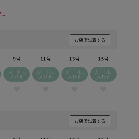
た。
。
お店で試着する
9号
11号
13号
15号
カートに
カートに
カートに
カートに
入れる
入れる
入れる
入れる
お店で試着する
ドナイトブルー