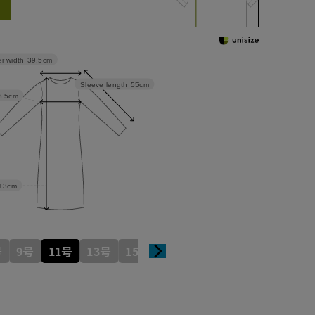
r width
39.5cm
Sleeve length
55cm
3.5cm
13cm
号
9号
11号
13号
15号