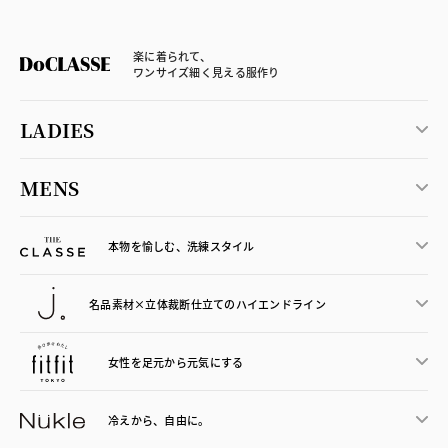
楽に着られて、
ワンサイズ細く見える服作り
LADIES
MENS
本物を愉しむ、洗練スタイル
名品素材×立体裁断仕立ての
ハイエンドライン
女性を足元から
元気にする
冷えから、
自由に。