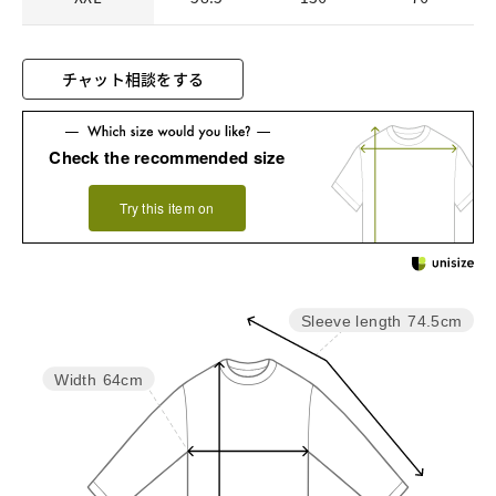
チャット相談をする
Check the recommended size
Try this item on
Sleeve length
74.5cm
Width
64cm