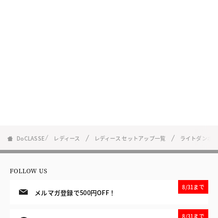
DoCLASSE
レディース
レディース セットアップ一覧
ライトダンボ
FOLLOW US
8/31まで
メルマガ登録で500円OFF！
8/31まで