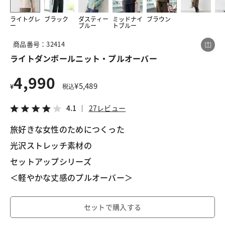
ライトグレ
ブラック
ダスティー
ミッドナイ
ブラウン
ー
ブルー
トブルー
この商品をシェアする
商品番号：32414
ライトダンボールニット・プルオーバー
ライトダンボールニット・プルオーバー
4,990
¥4,990
税込¥5,489
¥
5,489
¥
税込
4.1
27レビュー
4.1
27レビュー
旅好きな女性のためにつくった
光沢ストレッチ素材の
LINE
X
メール
セットアップシリーズ
＜軽やかな丈感のプルオーバー＞
セットで購入する