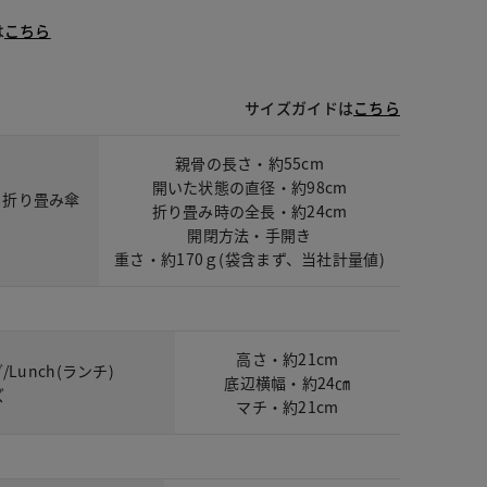
は
こちら
サイズガイドは
こちら
親骨の長さ・約55cm
開いた状態の直径・約98cm
・折り畳み傘
折り畳み時の全長・約24cm
開閉方法・手開き
重さ・約170ｇ(袋含まず、当社計量値)
高さ・約21cm
unch(ランチ)
底辺横幅・約24㎝
ズ
マチ・約21cm