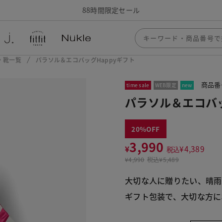
88時間限定セール
・靴一覧
パラソル＆エコバッグHappyギフト
商品番号
time sale
WEB限定
new
パラソル＆エコバッ
20
3,990
¥
¥
4,389
税込
¥
4,990
税込
¥5,489
大切な人に贈りたい、晴雨