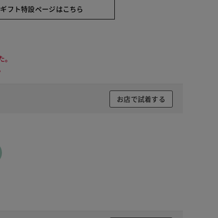
ギフト特設ページは
こちら
た。
。
お店で試着する
ピスタチオ