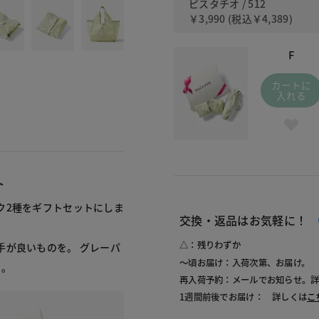
ピスタチオ / 512
￥3,990
(税込
￥4,389
)
F
カートに
入れる
ト
ク2種をギフトセットにしま
交換・返品はお気軽に！
△：残りわずか
手が良いものを。 グレーパ
～頃お届け：入荷次第、お届け。
た。
再入荷予約：メールでお知らせ。
1週間前後でお届け： 詳しくは
こ